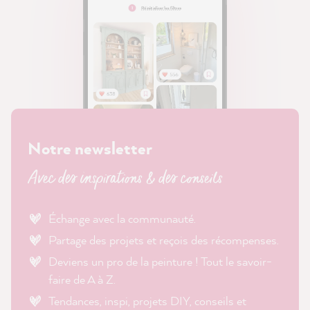
Notre newsletter
Avec des inspirations & des conseils
Échange avec la communauté.
Partage des projets et reçois des récompenses.
Deviens un pro de la peinture ! Tout le savoir-
faire de A à Z.
Tendances, inspi, projets DIY, conseils et