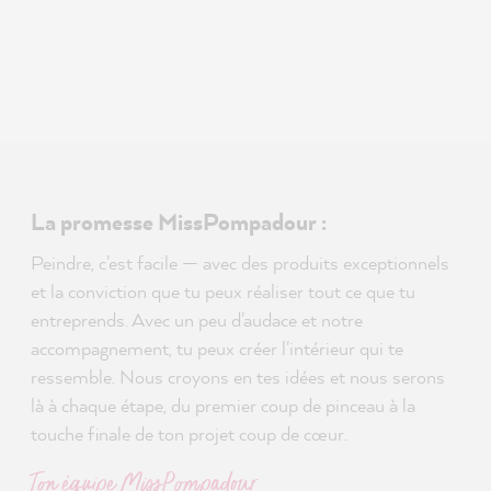
La promesse MissPompadour :
Peindre, c'est facile — avec des produits exceptionnels
et la conviction que tu peux réaliser tout ce que tu
entreprends. Avec un peu d'audace et notre
accompagnement, tu peux créer l'intérieur qui te
ressemble. Nous croyons en tes idées et nous serons
là à chaque étape, du premier coup de pinceau à la
touche finale de ton projet coup de cœur.
Ton équipe MissPompadour