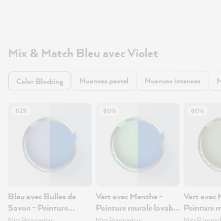
Mix & Match Bleu avec Violet
Nuances pastel
Nuances intenses
N
Color Blocking
82%
80%
80%
Bleu avec Bulles de
Vert avec Menthe -
Vert avec 
Savon - Peinture
Peinture murale lavable
Peinture m
murale lavable 1L
1L
1L
MissPompadour
MissPompadour
MissPompad