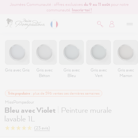
Journées Communauté : offres exclusives
du 9 au 11 août
pour notre
contenu principal
communauté.
Inscris-toi !
Gris avec Gris
Gris avec
Gris avec
Gris avec
Gris avec
Béton
Bleu
Vert
Marron
Très populaire
: plus de 596 ventes ces dernières semaines
MissPompadour
|
Bleu avec Violet
Peinture murale
lavable 1L
(23 avis)