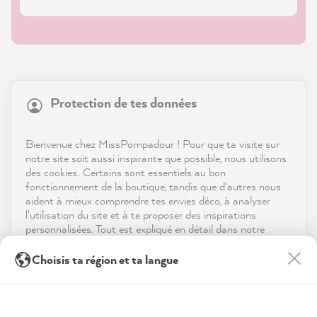
21 874
Avis
Protection de tes données
Boutique
4,9
évaluation
8 986
avis
Service
Bienvenue chez MissPompadour ! Pour que ta visite sur
notre site soit aussi inspirante que possible, nous utilisons
reviews-io
des cookies.. Certains sont essentiels au bon
Contact
fonctionnement de la boutique, tandis que d'autres nous
aident à mieux comprendre tes envies déco, à analyser
Télécharger l'appli
l'utilisation du site et à te proposer des inspirations
personnalisées. Tout est expliqué en détail dans notre
politique de confidentialité.
Récompenses
Sandra B
Choisis ta région et ta langue
Client vérifié
En cliquant sur « Tout accepter », tu nous autorises à
Les médias sociaux
De belles couleurs, un excellent support...
peaufiner ton expérience avec nous. Pas d'inquiétude, tu
Twitter
peux modifier tes préférences ou retirer ton consentement
faites en sorte que Spaß !
Facebook
à tout moment.