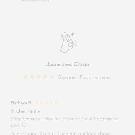
Jaune avec Citron
5
basé sur
7
commentaires
Barbara B
Client Vérifié
MissPompadour Gelb mit Zitrone - Der Alles Streichen
Lack 1L
Super jaune, j'adore. J'ai peint quelque chose