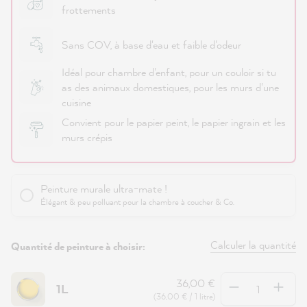
frottements
Sans COV, à base d'eau et faible d'odeur
Idéal pour chambre d'enfant, pour un couloir si tu
as des animaux domestiques, pour les murs d'une
cuisine
Convient pour le papier peint, le papier ingrain et les
murs crépis
Peinture murale ultra-mate !
Élégant & peu polluant pour la chambre à coucher & Co.
Calculer la quantité
Quantité de peinture à choisir:
Quantité
36,00 €
1L
(36,00 € / 1 litre)