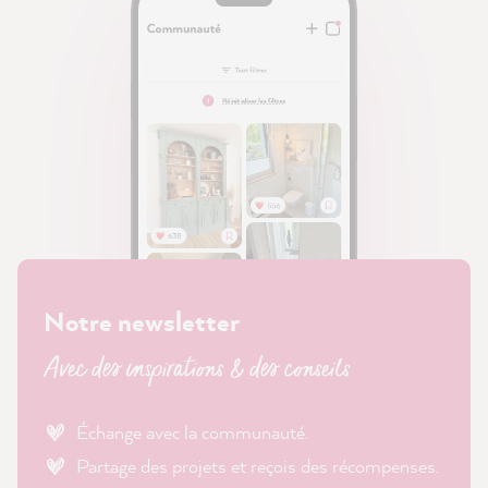
Notre newsletter
Avec des inspirations & des conseils
Échange avec la communauté.
Partage des projets et reçois des récompenses.