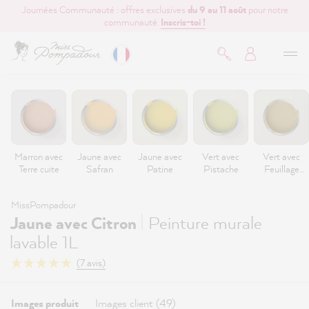
Journées Communauté : offres exclusives
du 9 au 11 août
pour notre
contenu principal
communauté.
Inscris-toi !
Marron avec
Jaune avec
Jaune avec
Vert avec
Vert avec
Terre cuite
Safran
Patine
Pistache
Feuillage
d’automne
MissPompadour
|
Jaune avec Citron
Peinture murale
lavable 1L
(7 avis)
Images produit
Images client (49)