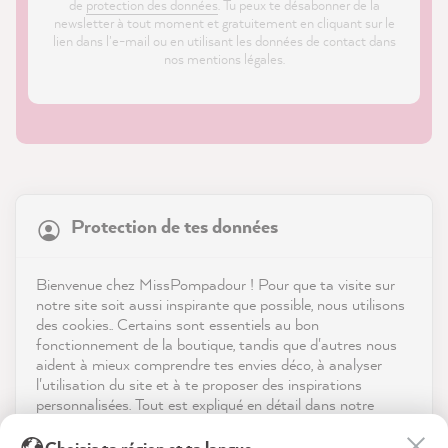
de
protection des données
. Tu peux te désabonner de la
newsletter à tout moment et gratuitement en cliquant sur le
lien dans l'e-mail ou en utilisant les données de contact dans
nos mentions légales.
21 874
Avis
Protection de tes données
Boutique
4,9
évaluation
8 986
avis
Service
Bienvenue chez MissPompadour ! Pour que ta visite sur
notre site soit aussi inspirante que possible, nous utilisons
reviews-io
des cookies.. Certains sont essentiels au bon
Contact
fonctionnement de la boutique, tandis que d'autres nous
aident à mieux comprendre tes envies déco, à analyser
Télécharger l'appli
l'utilisation du site et à te proposer des inspirations
personnalisées. Tout est expliqué en détail dans notre
politique de confidentialité.
Récompenses
Sandra B
Choisis ta région et ta langue