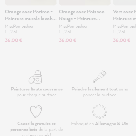
Orange avec Potiron -
Orange avec Poisson
Vert avec 
Peinture murale lavable
Rouge - Peinture
Peinture m
1L
murale lavable 1L
1L
MissPompadour
MissPompadour
MissPompad
1L, 2.5L
1L, 2.5L
1L, 2.5L
36,00 €
36,00 €
36,00 €
Peintures haute couvrance
Peindre facilement tout
sans
pour chaque surface
poncer la surface
Conseils gratuits et
Fabriqué en
Allemagne & UE
personnalisés
de la part de
professionnels
!