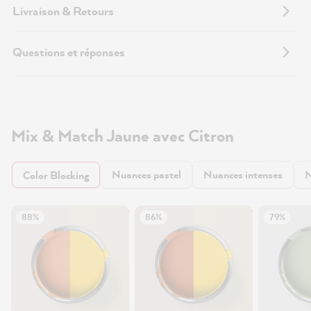
Livraison & Retours
Questions et réponses
Mix & Match Jaune avec Citron
Nuances pastel
Nuances intenses
N
Color Blocking
88%
86%
79%