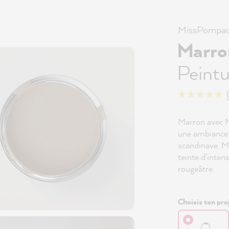
MissPompad
Marro
Peintu
Marron avec N
une ambiance 
scandinave. 
teinte d'inte
rougeâtre.
Choisis ton proj