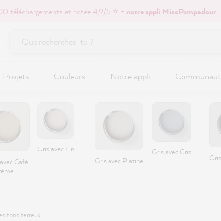
0 téléchargements et notée 4,9/5 ⭐ -
notre appli MissPompadour
.
Projets
Couleurs
Notre appli
Communaut
Gris avec Lin
Gris avec Gris
Gri
Gris avec Platine
 avec Café
rème
es tons terreux