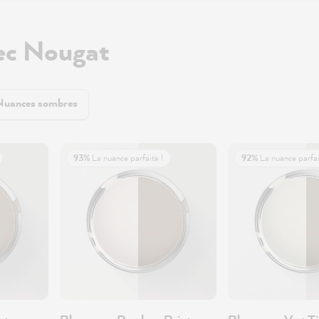
ec Nougat
Nuances sombres
93%
La nuance parfaite !
92%
La nuance parfai