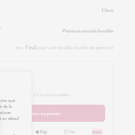
1 litre
e
Peinture murale lavable
env.
7 m2
pour une double couche de peinture
0 €
s frais de port
 délai de livraison : 2 à 4 jours ouvrables
ante que
t de la
alyser
Ajouter au panier
é en détail