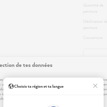
Quantité de
peinture
Déclinaison d
peinture
Couverture
36,0
ection de tes données
Prix TTC, hor
Disponible,
z MissPompadour ! Pour que ta visite sur notre site soit aussi inspir
s utilisons des cookies.. Certains sont essentiels au bon fonctionnemen
Choisis ta région et ta langue
dis que d'autres nous aident à mieux comprendre tes envies déco, à an
du site et à te proposer des inspirations personnalisées. Tout est expliqu
litique de confidentialité.