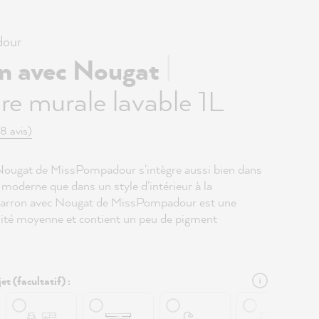
our
|
n avec Nougat
re murale lavable 1L
(8 avis)
ougat de MissPompadour s'intègre aussi bien dans
moderne que dans un style d'intérieur à la
Marron avec Nougat de MissPompadour est une
nsité moyenne et contient un peu de pigment
et (facultatif) :