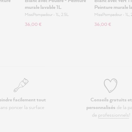
nture
Blanc avec Poudre - Peinture
Blanc avec Vert Til
murale lavable 1L
Peinture murale l
MissPompadour
•
1L, 2.5L
MissPompadour
•
1L, 
36,00 €
36,00 €
eindre facilement tout
Conseils gratuits et
ans poncer la surface
personnalisés
de la pa
de
professionnels
!