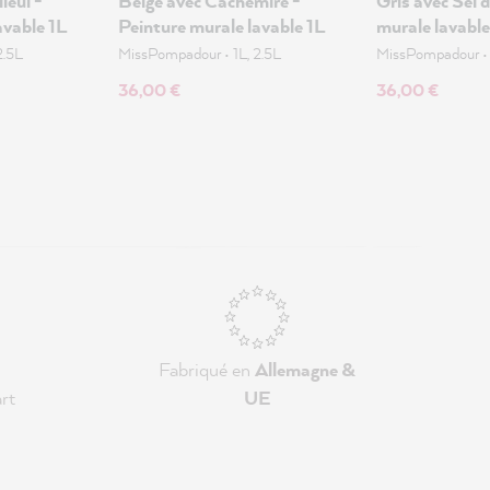
leul -
Beige avec Cachemire -
Gris avec Sel 
avable 1L
Peinture murale lavable 1L
murale lavable
2.5L
MissPompadour
•
1L, 2.5L
MissPompadour
36,00 €
36,00 €
Fabriqué en
Allemagne &
rt
UE