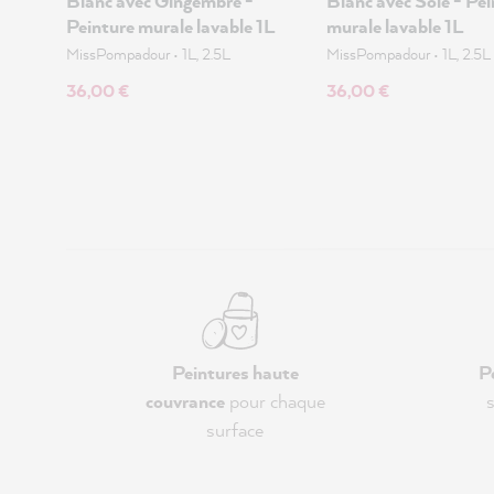
Blanc avec Gingembre -
Blanc avec Soie - Pei
Peinture murale lavable 1L
murale lavable 1L
MissPompadour
•
1L, 2.5L
MissPompadour
•
1L, 2.5L
36,00 €
36,00 €
Peintures haute
P
couvrance
pour chaque
s
surface