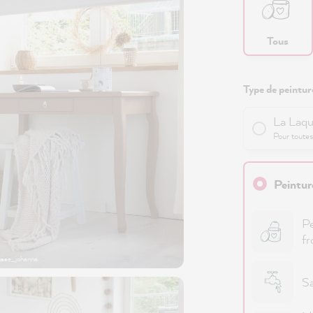
Tous
Type de peinture
La Laqu
Pour toutes
Peintur
Pe
fr
asse_johanna
Sa