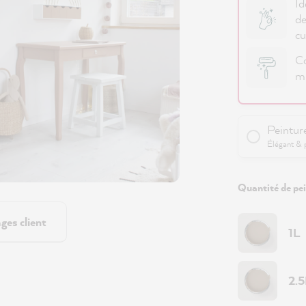
Id
de
cu
Co
mu
Peintur
Élégant & 
Quantité de pei
ges client
1L
2.