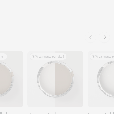
te !
91%
La nuance parfaite !
91%
La nuance pa