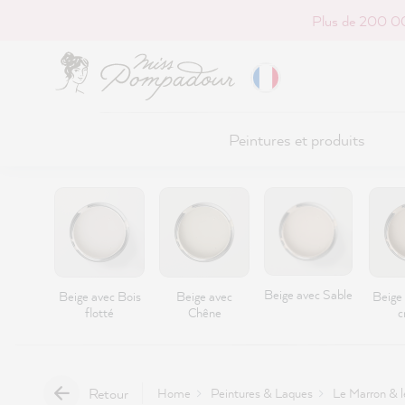
Plus de 200 00
r au contenu principal
Peintures et produits
Beige avec Sable
Beige avec Bois
Beige avec
Beige
flotté
Chêne
c
Retour
Home
Peintures & Laques
Le Marron & l