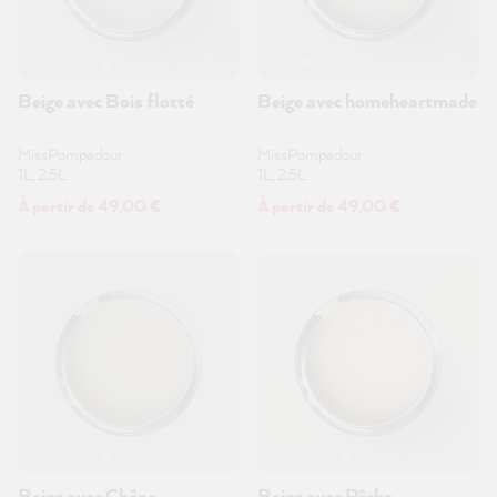
Beige avec Bois flotté
Beige avec homeheartmade
MissPompadour
MissPompadour
1L, 2.5L
1L, 2.5L
À partir de 49,00 €
À partir de 49,00 €
Beige avec Chêne
Beige avec Pêche