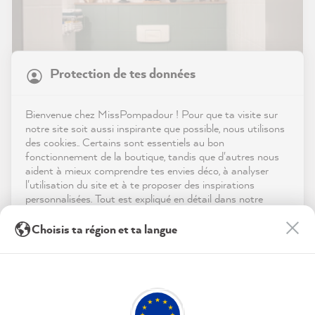
21 818
Avis
Protection de tes données
Boutique
4,9
évaluation
8 964
avis
Service
Bienvenue chez MissPompadour ! Pour que ta visite sur
notre site soit aussi inspirante que possible, nous utilisons
reviews-io
des cookies.. Certains sont essentiels au bon
Contact
fonctionnement de la boutique, tandis que d'autres nous
aident à mieux comprendre tes envies déco, à analyser
La newsletter de la communauté
Télécharger l'appli
l'utilisation du site et à te proposer des inspirations
personnalisées. Tout est expliqué en détail dans notre
Rejoins la communauté avec des inspirations et des
politique de confidentialité.
Récompenses
Anonym
conseils
Choisis ta région et ta langue
Client vérifié
En cliquant sur « Tout accepter », tu nous autorises à
Les médias sociaux
Les cartes de couleur sont idéales pour avoir
peaufiner ton expérience avec nous. Pas d'inquiétude, tu
peux modifier tes préférences ou retirer ton consentement
une première impression de l'apparence de
Twitter
à tout moment.
la couleur dans votre maison.
Facebook
Utile
?
Oui
Partager
06/08/2026