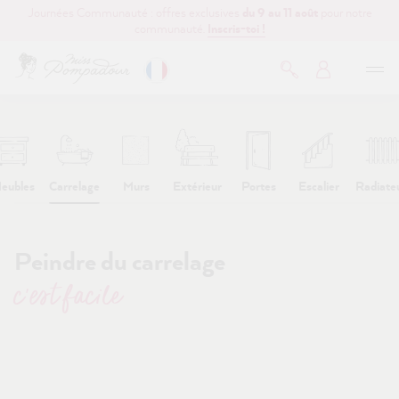
Journées Communauté : offres exclusives
du 9 au 11 août
pour notre
contenu principal
communauté.
Inscris-toi !
eubles
Carrelage
Murs
Extérieur
Portes
Escalier
Radiate
Peindre du carrelage
c’est facile