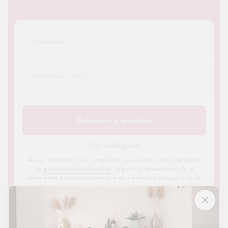
S'abonner à la newsletter
*
Champ obligatoire ·
Avec l'inscription à la newsletter, tu acceptes notre politique
de
protection des données
. Tu peux te désabonner de la
newsletter à tout moment et gratuitement en cliquant sur le
lien dans l'e-mail ou en utilisant les données de contact dans
nos mentions légales.