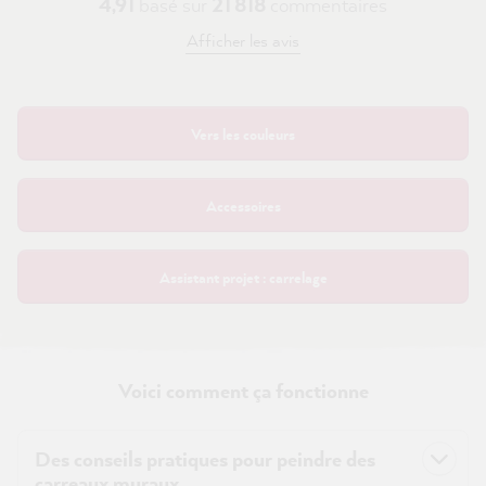
4,91
basé sur
21 818
commentaires
Afficher les avis
Vers les couleurs
Accessoires
Assistant projet : carrelage
Voici comment ça fonctionne
Des conseils pratiques pour peindre des
carreaux muraux