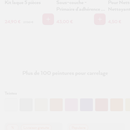
Kit laque 5 pièces
Sous-couche -
Pour Nett
Primaire d'adhérence et
Nettoyan
d'accrochage
24,90 €
43,00 €
4,50 €
27,30 €
Plus de 100 peintures pour carrelage
Filtrer
Teintes
:
%
Livraison gratuite
Populaire