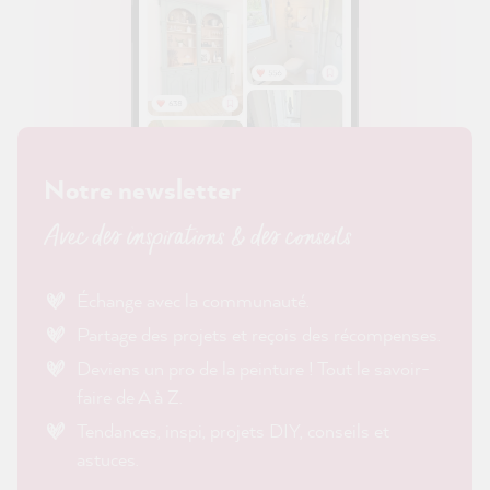
Notre newsletter
Avec des inspirations & des conseils
Échange avec la communauté.
Partage des projets et reçois des récompenses.
Deviens un pro de la peinture ! Tout le savoir-
faire de A à Z.
Tendances, inspi, projets DIY, conseils et
astuces.