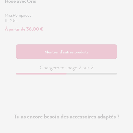
Rose avec Gris
MissPompadour
1L, 2.5L
À partir de 36,00 €
Montrer d'autres produits
Chargement page 2 sur 2
Tu as encore besoin des accessoires adaptés ?