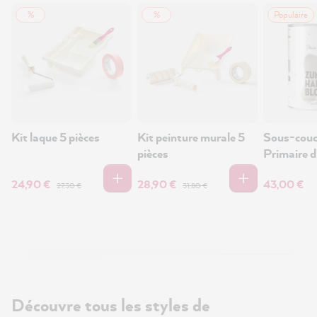
%
%
Populaire
Kit laque 5 pièces
Kit peinture murale 5
Sous-couc
pièces
Primaire d
d'accrocha
24,90 €
28,90 €
43,00 €
27,30 €
31,80 €
Découvre tous les styles de