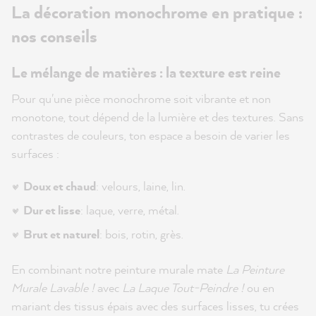
La décoration monochrome en pratique :
nos conseils
Le mélange de matières : la texture est reine
Pour qu'une pièce monochrome soit vibrante et non
monotone, tout dépend de la lumière et des textures. Sans
contrastes de couleurs, ton espace a besoin de varier les
surfaces :
Doux et chaud
: velours, laine, lin.
Dur et lisse
: laque, verre, métal.
Brut et naturel
: bois, rotin, grès.
En combinant notre peinture murale mate
La Peinture
Murale Lavable !
avec
La Laque Tout-Peindre !
ou en
mariant des tissus épais avec des surfaces lisses, tu crées