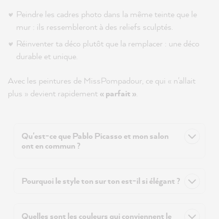
Peindre les cadres photo dans la même teinte que le
mur : ils ressembleront à des reliefs sculptés.
Réinventer ta déco plutôt que la remplacer : une déco
durable et unique.
Avec les peintures de MissPompadour, ce qui « n'allait
plus » devient rapidement
« parfait »
.
Qu'est-ce que Pablo Picasso et mon salon
ont en commun ?
Pourquoi le style ton sur ton est-il si élégant ?
Quelles sont les couleurs qui conviennent le