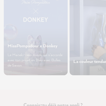
MissPompadour x Donkey
Le Maneki-neko Avara qui s'accorde
avec ton projet en Bleu avec Bulles
La couleur tend
de Savon
Connais-tu déjà notre appli ?