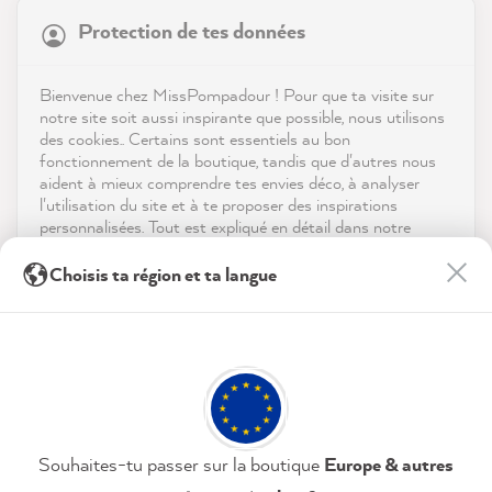
Protection de tes données
Boutique
4,9
évaluation
8 986
avis
Service
Bienvenue chez MissPompadour ! Pour que ta visite sur
notre site soit aussi inspirante que possible, nous utilisons
reviews-io
des cookies.. Certains sont essentiels au bon
Contact
fonctionnement de la boutique, tandis que d'autres nous
aident à mieux comprendre tes envies déco, à analyser
Télécharger l'appli
l'utilisation du site et à te proposer des inspirations
personnalisées. Tout est expliqué en détail dans notre
politique de confidentialité.
Récompenses
Sandra B
Choisis ta région et ta langue
Client vérifié
En cliquant sur « Tout accepter », tu nous autorises à
Les médias sociaux
De belles couleurs, un excellent support...
peaufiner ton expérience avec nous. Pas d'inquiétude, tu
Twitter
peux modifier tes préférences ou retirer ton consentement
faites en sorte que Spaß !
Facebook
à tout moment.
Utile
?
Oui
Partager
08/08/2026
Politique de confidentialité
Mentions légales
Paramètres
Souhaites-tu passer sur la boutique
Europe & autres
Katharina H