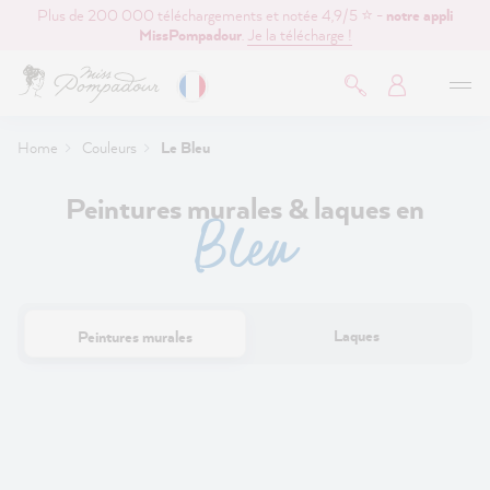
Plus de 200 000 téléchargements et notée 4,9/5 ⭐ -
notre appli
contenu principal
MissPompadour
.
Je la télécharge !
Home
Couleurs
Le Bleu
Peintures murales & laques en
Bleu
Laques
Peintures murales