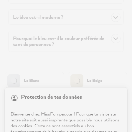
Le bleu est-il moderne ?
Pourquoi le bleu est-il la couleur préférée de
tant de personnes ?
Le Blanc
Le Beige
21 923
Avis
Protection de tes données
Le Marron & les
Le Gris
tons terreux
4,9
évaluation
9 003
avis
Bienvenue chez MissPompadour ! Pour que ta visite sur
notre site soit aussi inspirante que possible, nous utilisons
reviews-io
Le Rose
Le Rouge
des cookies.. Certains sont essentiels au bon
fonctionnement de la boutique, tandis que d'autres nous