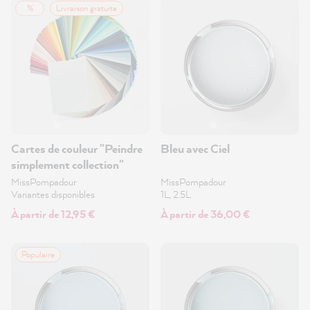
%
Livraison gratuite
Cartes de couleur "Peindre
Bleu avec Ciel
simplement collection"
MissPompadour
MissPompadour
Variantes disponibles
1L, 2.5L
À partir de 12,95 €
À partir de 36,00 €
Populaire