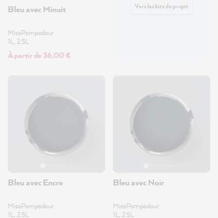
Vers les kits de projet
Bleu avec Minuit
MissPompadour
1L, 2.5L
À partir de 36,00 €
Bleu avec Encre
Bleu avec Noir
MissPompadour
MissPompadour
1L, 2.5L
1L, 2.5L