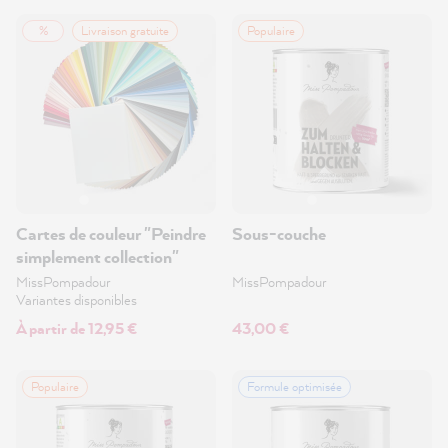
%
Livraison gratuite
Populaire
Cartes de couleur "Peindre
Sous-couche
simplement collection"
MissPompadour
MissPompadour
Variantes disponibles
À partir de 12,95 €
43,00 €
Populaire
Formule optimisée