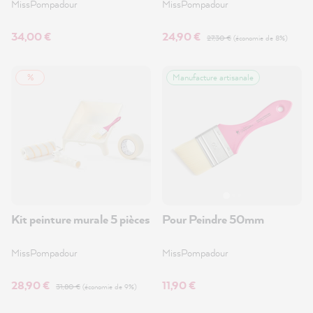
MissPompadour
MissPompadour
34,00 €
24,90 €
27,30 €
(économie de 8%)
%
Manufacture artisanale
Kit peinture murale 5 pièces
Pour Peindre 50mm
MissPompadour
MissPompadour
28,90 €
11,90 €
31,80 €
(économie de 9%)