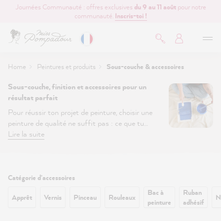
Journées Communauté : offres exclusives
du 9 au 11 août
pour notre
contenu principal
communauté.
Inscris-toi !
Home
Peintures et produits
Sous-couche & accessoires
Sous-couche, finition et accessoires pour un
résultat parfait
Pour réussir ton projet de peinture, choisir une
peinture de qualité ne suffit pas : ce que tu
appliques avant et après est tout aussi essentiel.
Lire la suite
Découvre ici tous les produits indispensables pour
obtenir un résultat durable et impeccable.
Filtrer
Catégorie d'accessoires
:
Bac à
Ruban
Apprêt
Vernis
Pinceau
Rouleaux
N
peinture
adhésif