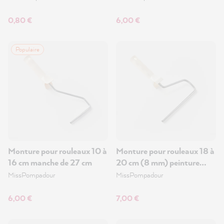
0,80 €
6,00 €
Populaire
Monture pour rouleaux 10 à
Monture pour rouleaux 18 à
16 cm manche de 27 cm
20 cm (8 mm) peinture
murale
MissPompadour
MissPompadour
6,00 €
7,00 €