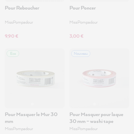
Pour Reboucher
Pour Poncer
MissPompadour
MissPompadour
9,90 €
3,00 €
Eco
Nouveau
Pour Masquer le Mur 30
Pour Masquer pour laque
mm
30 mm – washi tape
MissPompadour
MissPompadour