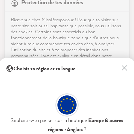
Protection de tes données
Boutique
4,9
évaluation
8 972
avis
Service
Bienvenue chez MissPompadour ! Pour que ta visite sur
notre site soit aussi inspirante que possible, nous utilisons
reviews-io
des cookies.. Certains sont essentiels au bon
Contact
fonctionnement de la boutique, tandis que d'autres nous
aident à mieux comprendre tes envies déco, à analyser
Télécharger l'appli
l'utilisation du site et à te proposer des inspirations
personnalisées. Tout est expliqué en détail dans notre
politique de confidentialité.
Récompenses
Sophie J
Choisis ta région et ta langue
Client vérifié
En cliquant sur « Tout accepter », tu nous autorises à
Les médias sociaux
Zum Versiegeln - MissPompadour Versiegelung
peaufiner ton expérience avec nous. Pas d'inquiétude, tu
peux modifier tes préférences ou retirer ton consentement
À peine visible, le superbe aspect mat de la
à tout moment.
peinture à la craie est conservé, mais la
durabilité et la résistance des meubles
peints sont considérablement augmentées,
Politique de confidentialité
Mentions légales
ce qui est essentiel si vous avez des
Twitter
Paramètres
Souhaites-tu passer sur la boutique
Europe & autres
enfants:)
Facebook
régions • Anglais
?
Utile
?
Oui
Partager