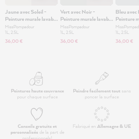
Jaune avec Soleil -
Vert avec Noir -
Bleu avec 
Peinture murale lavable
Peinture murale lavable
Peinture m
1L
1L
1L
MissPompadour
MissPompadour
MissPompad
1L, 2.5L
1L, 2.5L
1L, 2.5L
36,00 €
36,00 €
36,00 €
Peintures haute couvrance
Peindre facilement tout
sans
pour chaque surface
poncer la surface
Conseils gratuits et
Fabriqué en
Allemagne & UE
personnalisés
de la part de
professionnels
!