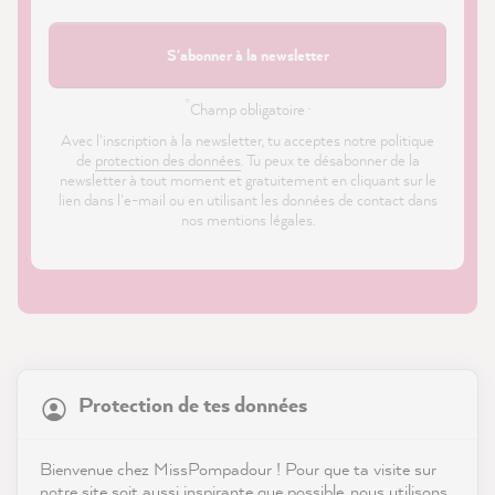
S'abonner à la newsletter
*
Champ obligatoire ·
Avec l'inscription à la newsletter, tu acceptes notre politique
de
protection des données
. Tu peux te désabonner de la
newsletter à tout moment et gratuitement en cliquant sur le
lien dans l'e-mail ou en utilisant les données de contact dans
nos mentions légales.
21 845
Avis
Protection de tes données
Boutique
4,9
évaluation
8 976
avis
Service
Bienvenue chez MissPompadour ! Pour que ta visite sur
notre site soit aussi inspirante que possible, nous utilisons