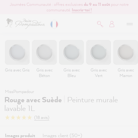
Journées Communauté : offres exclusives
du 9 au 11 août
pour notre
contenu principal
communauté.
Inscris-toi !
Gris avec Gris
Gris avec
Gris avec
Gris avec
Gris avec
Béton
Bleu
Vert
Marron
MissPompadour
|
Rouge avec Suède
Peinture murale
lavable 1L
(18 avis)
Images produit
Images client (50+)