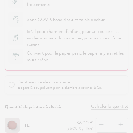
frottements
Sans COV, à base d'eau et faible d'odeur
Idéal pour chambre d'enfant, pour un couloir si tu
as des animaux domestiques, pour les murs d'une
cuisine
Convient pour le papier peint, le papier ingrain et les
murs crépis
Peinture murale ultra-mate !
Élégant & peu polluant pour la chambre à coucher & Co.
Calculer la quantité
Quantité de peinture à choisir:
Quantité
36,00 €
1L
(36,00 € / 1 litre)