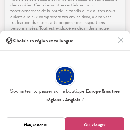
reviews-io
des cookies.. Certains sont essentiels au bon
Contact
fonctionnement de la boutique, tandis que d'autres nous
aident à mieux comprendre tes envies déco, à analyser
Télécharger l'appli
l'utilisation du site et à te proposer des inspirations
personnalisées. Tout est expliqué en détail dans notre
politique de confidentialité.
Récompenses
Anonym
Choisis ta région et ta langue
Client vérifié
En cliquant sur « Tout accepter », tu nous autorises à
Les médias sociaux
Comme toujours, rapide, fiable et de haute
peaufiner ton expérience avec nous. Pas d'inquiétude, tu
Twitter
peux modifier tes préférences ou retirer ton consentement
qualité 👍
Facebook
à tout moment.
Utile
?
Oui
Partager
07/08/2026
Politique de confidentialité
Mentions légales
Paramètres
Souhaites-tu passer sur la boutique
Europe & autres
Anonym
Client vérifié
régions • Anglais
?
MissPompadour Weiß mit Sonne - Der Alles
Tout accepter
Streichen Lack 1L
La peinture est facile à traiter et à appliquer.
Uniquement nécessaire
Non, rester ici
Oui, changer
L'odeur est subtile mais persiste un moment.