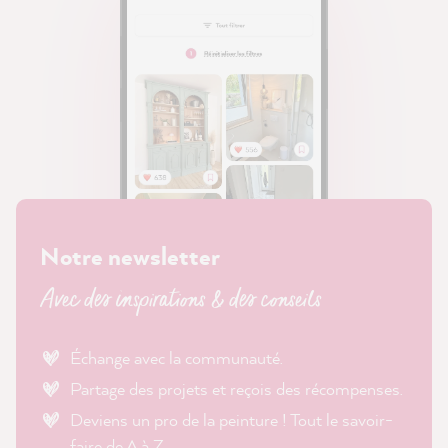
Notre newsletter
Avec des inspirations & des conseils
Échange avec la communauté.
Partage des projets et reçois des récompenses.
Deviens un pro de la peinture ! Tout le savoir-
faire de A à Z.