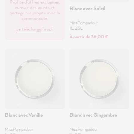
Profite d'offres exclusives,
cumule des points et
Blanc avec Soleil
partage tes projets avec la
communauté.
MissPompadour
1L, 2.5L
Je télécharge l'appli
À partir de 36,00 €
Blanc avec Vanille
Blanc avec Gingembre
MissPompadour
MissPompadour