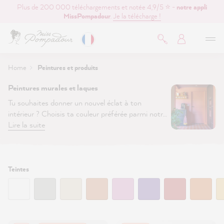
Plus de 200 000 téléchargements et notée 4,9/5 ⭐ -
notre appli
contenu principal
MissPompadour
.
Je la télécharge !
Home
Peintures et produits
Peintures murales et laques
Tu souhaites donner un nouvel éclat à ton
intérieur ? Choisis ta couleur préférée parmi notre
large sélection de peintures murales, peintures à
Lire la suite
la craie et laques durables. Commande dès
maintenant ta peinture de qualité dans notre
boutique et lance-toi dans ton prochain
projet
DIY
.
Découvre notre gamme de peintures et
Filtrer
Teintes
:
laques >