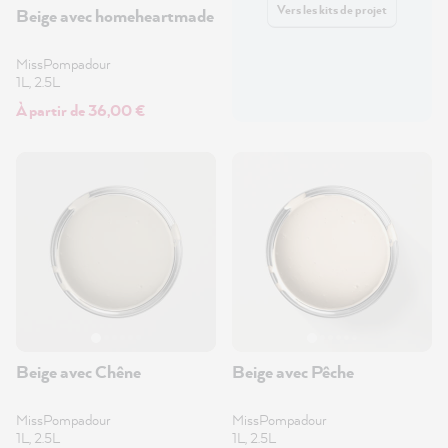
Vers les kits de projet
Beige avec homeheartmade
MissPompadour
1L, 2.5L
À partir de 36,00 €
Beige avec Chêne
Beige avec Pêche
MissPompadour
MissPompadour
1L, 2.5L
1L, 2.5L