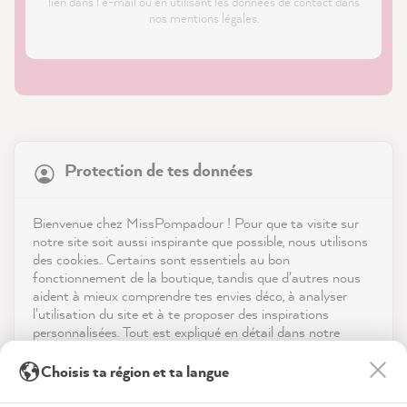
lien dans l'e-mail ou en utilisant les données de contact dans
nos mentions légales.
21 903
Avis
Protection de tes données
Boutique
4,9
évaluation
8 993
avis
Service
Bienvenue chez MissPompadour ! Pour que ta visite sur
notre site soit aussi inspirante que possible, nous utilisons
reviews-io
des cookies.. Certains sont essentiels au bon
Contact
fonctionnement de la boutique, tandis que d'autres nous
aident à mieux comprendre tes envies déco, à analyser
Télécharger l'appli
l'utilisation du site et à te proposer des inspirations
personnalisées. Tout est expliqué en détail dans notre
politique de confidentialité.
Récompenses
Anonym
Choisis ta région et ta langue
Client vérifié
En cliquant sur « Tout accepter », tu nous autorises à
Les médias sociaux
MissPompadour Lila mit Heidelbeere - Der Alles
peaufiner ton expérience avec nous. Pas d'inquiétude, tu