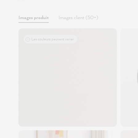
Images produit
Images client (50+)
Les couleurs peuvent varier