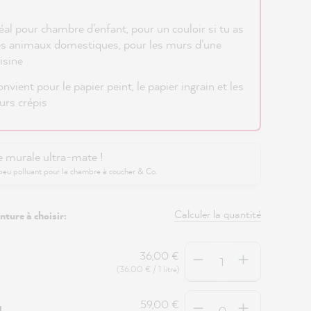
éal pour chambre d'enfant, pour un couloir si tu as
s animaux domestiques, pour les murs d'une
isine
nvient pour le papier peint, le papier ingrain et les
rs crépis
e murale ultra-mate !
peu polluant pour la chambre à coucher & Co.
Calculer la quantité
nture à choisir:
Quantité
36,00 €
(36,00 € / 1 litre)
Quantité
59,00 €
5L