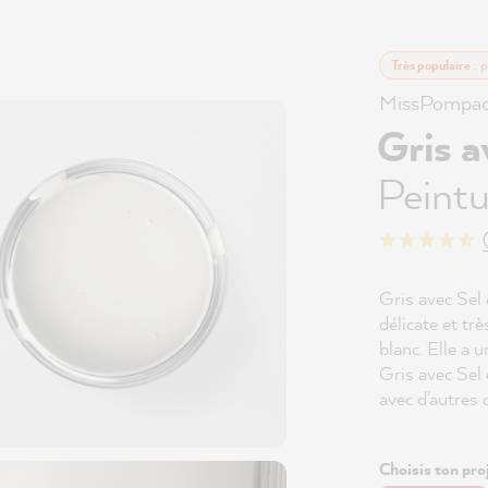
Très populaire
: p
MissPompad
Gris a
Peintu
Gris avec Sel
délicate et tr
blanc. Elle a u
Gris avec Sel
avec d'autres 
Choisis ton proj