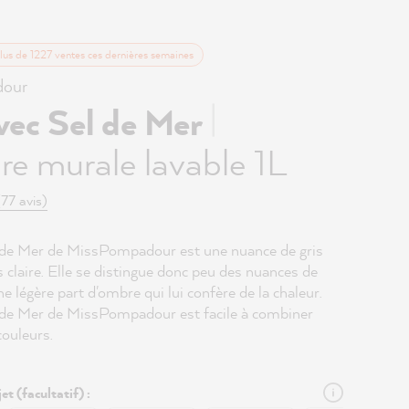
lus de 1227 ventes ces dernières semaines
our
|
vec Sel de Mer
re murale lavable 1L
(77 avis)
 de Mer de MissPompadour est une nuance de gris
ès claire. Elle se distingue donc peu des nuances de
ne légère part d'ombre qui lui confère de la chaleur.
 de Mer de MissPompadour est facile à combiner
couleurs.
et (facultatif) :