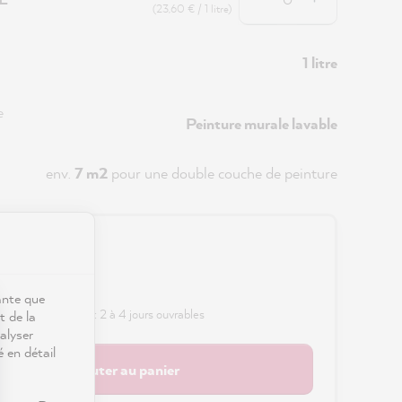
(23,60 € / 1 litre)
1 litre
e
Peinture murale lavable
env.
7 m2
pour une double couche de peinture
0 €
s frais de port
ante que
 délai de livraison : 2 à 4 jours ouvrables
t de la
alyser
é en détail
Ajouter au panier