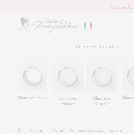
Journées Co
r au contenu principal
Peintures et produits
Blanc a
Blanc avec Blanc
Blanc avec
Blanc avec
Fondant
Caractère
Retour
Home
Peintures & Laques
Le Gris