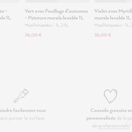
te -
Vert avec Feuillage d’automne
Violet avec Myrtil
ble 1L
- Peinture murale lavable 1L
murale lavable 1L
MissPompadour
•
1L, 2.5L
MissPompadour
•
1L, 
36,00 €
36,00 €
eindre facilement tout
Conseils gratuits et
ans poncer la surface
personnalisés
de la pa
de
professionnels
!