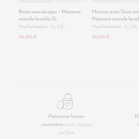
Brun avec Acajou - Peinture
Marron avec Terre cui
murale lavable 1L
Peinture murale lava
MissPompadour
•
1L, 2.5L
MissPompadour
•
1L, 2.5L
36,00 €
36,00 €
Peintures haute
P
couvrance
pour chaque
s
surface