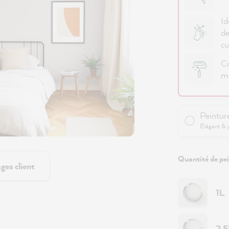
Id
de
cu
Co
mu
Peintur
Élégant & 
Quantité de pei
ges client
1L
2.