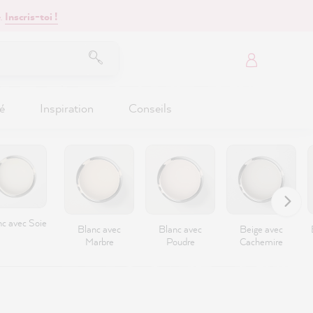
.
Inscris-toi !
é
Inspiration
Conseils
nc avec Soie
Blanc avec
Blanc avec
Beige avec
Marbre
Poudre
Cachemire