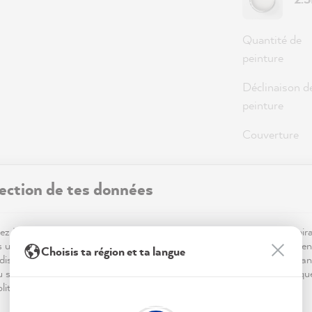
Quantité de
peinture
Déclinaison d
peinture
Couverture
ection de tes données
36,0
Prix TTC, hor
z MissPompadour ! Pour que ta visite sur notre site soit aussi inspir
Disponible,
s utilisons des cookies.. Certains sont essentiels au bon fonctionnemen
Choisis ta région et ta langue
dis que d'autres nous aident à mieux comprendre tes envies déco, à an
du site et à te proposer des inspirations personnalisées. Tout est expliqu
litique de confidentialité.