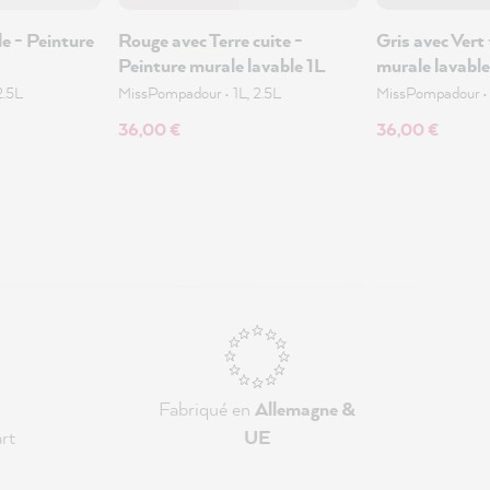
le - Peinture
Rouge avec Terre cuite -
Gris avec Vert
Peinture murale lavable 1L
murale lavable
2.5L
MissPompadour
•
1L, 2.5L
MissPompadour
36,00 €
36,00 €
Fabriqué en
Allemagne &
rt
UE