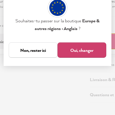
ur « Tout accepter », tu nous autorises à peaufiner ton expérience ave
 tu peux modifier tes préférences ou retirer ton consentement à tout
Souhaites-tu passer sur la boutique
Europe &
e confidentialité
Mentions légales
Paramètres
autres régions • Anglais
?
Description
iquement nécessaire
Tout accepter
Informations
Non, rester ici
Oui, changer
Informations 
Livraison & 
Questions et