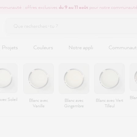
mmunauté : offres exclusives
du 9 au 11 août
pour notre communauté
Projets
Couleurs
Notre appli
Communaut
Bla
vec Soleil
Blanc avec
Blanc avec
Blanc avec Vert
Vanille
Gingembre
Tilleul