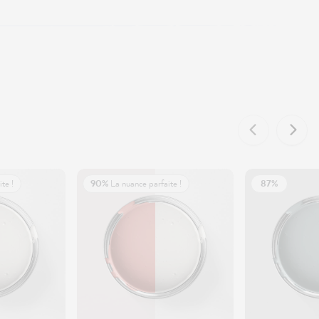
te !
90%
La nuance parfaite !
87%