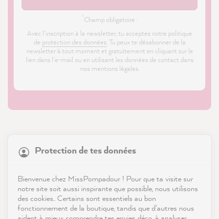
*
Champ obligatoire ·
Avec l'inscription à la newsletter, tu acceptes notre politique
de
protection des données
. Tu peux te désabonner de la
newsletter à tout moment et gratuitement en cliquant sur le
lien dans l'e-mail ou en utilisant les données de contact dans
nos mentions légales.
21 903
Avis
Protection de tes données
Boutique
4,9
évaluation
8 993
avis
Service
Bienvenue chez MissPompadour ! Pour que ta visite sur
notre site soit aussi inspirante que possible, nous utilisons
reviews-io
des cookies.. Certains sont essentiels au bon
Contact
fonctionnement de la boutique, tandis que d'autres nous
aident à mieux comprendre tes envies déco, à analyser