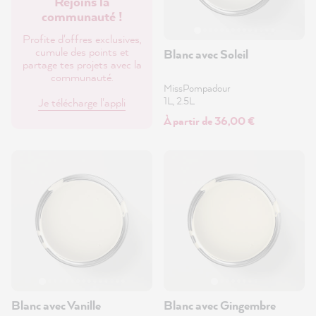
Rejoins la
communauté !
Profite d'offres exclusives,
cumule des points et
Blanc avec Soleil
partage tes projets avec la
communauté.
MissPompadour
1L, 2.5L
Je télécharge l'appli
À partir de 36,00 €
Blanc avec Vanille
Blanc avec Gingembre