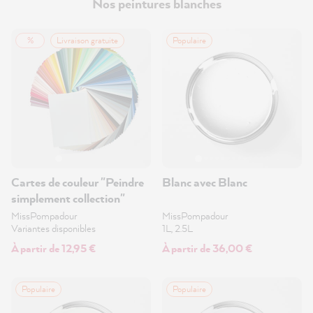
Nos peintures blanches
%
Livraison gratuite
Populaire
Cartes de couleur "Peindre
Blanc avec Blanc
simplement collection"
MissPompadour
MissPompadour
Variantes disponibles
1L, 2.5L
À partir de 12,95 €
À partir de 36,00 €
Populaire
Populaire