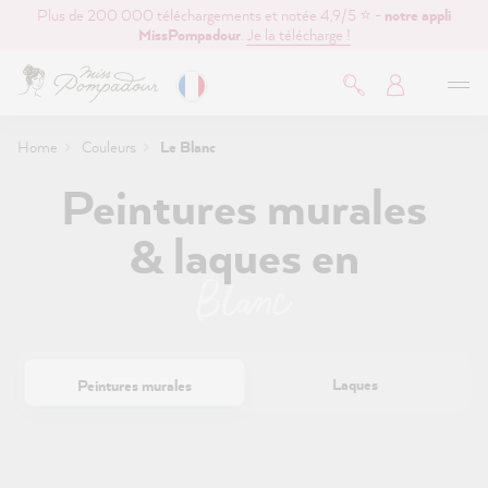
Plus de 200 000 téléchargements et notée 4,9/5 ⭐ -
notre appli
contenu principal
MissPompadour
.
Je la télécharge !
Home
Couleurs
Le Blanc
Peintures murales
& laques en
Blanc
Laques
Peintures murales