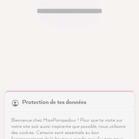
21 899
Avis
Protection de tes données
Notre newsletter
4,9
évaluation
8 992
avis
Bienvenue chez MissPompadour ! Pour que ta visite sur
Avec des inspirations & des conseils
notre site soit aussi inspirante que possible, nous utilisons
reviews-io
des cookies.. Certains sont essentiels au bon
fonctionnement de la boutique, tandis que d'autres nous