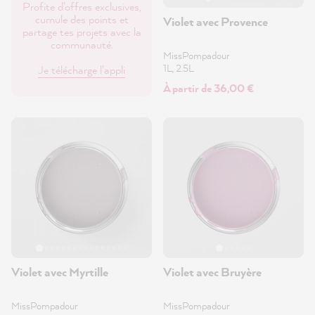
Profite d'offres exclusives,
cumule des points et
Violet avec Provence
partage tes projets avec la
communauté.
MissPompadour
1L, 2.5L
Je télécharge l'appli
À partir de 36,00 €
Violet avec Myrtille
Violet avec Bruyère
MissPompadour
MissPompadour