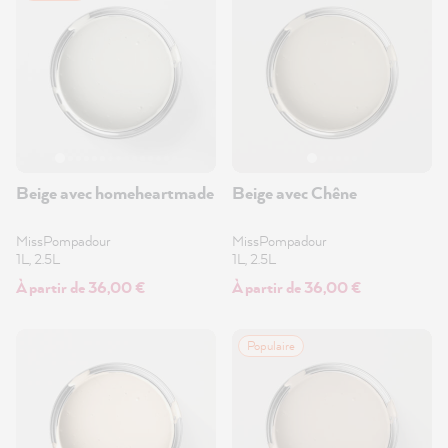
Beige avec homeheartmade
Beige avec Chêne
MissPompadour
MissPompadour
1L, 2.5L
1L, 2.5L
À partir de 36,00 €
À partir de 36,00 €
Populaire