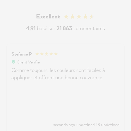
Excellent
4,91
basé sur
21 863
commentaires
Anonym
Client Vérifié
Chère équipe MissPompadNotre équipe, tout a
très bien fonctionné. Le choix des couleurs est
impressionnant.
Il y a 22 minutes