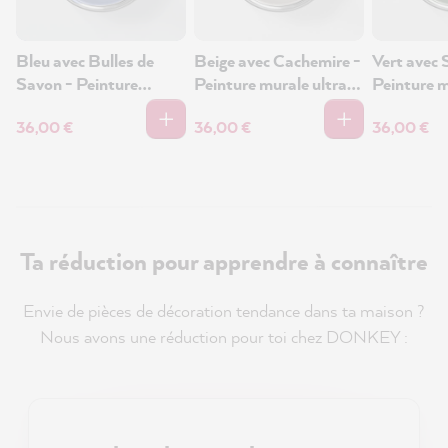
Bleu avec Bulles de
Beige avec Cachemire -
Vert avec 
Savon - Peinture
Peinture murale ultra-
Peinture m
murale ultra-mate 1L
mate 1L
mate 1L
36,00 €
36,00 €
36,00 €
Ta réduction pour apprendre à connaître
Envie de pièces de décoration tendance dans ta maison ?
Nous avons une réduction pour toi chez DONKEY :