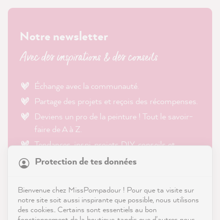
Notre newsletter
Avec des inspirations & des conseils
Échange avec la communauté.
Partage des projets et reçois des récompenses.
Deviens un pro de la peinture ! Tout le savoir-
faire de A à Z.
Tendances, inspi, projets DIY, conseils et
21 863
Avis
astuces.
Protection de tes données
4,9
évaluation
4 407
avis
Bienvenue chez MissPompadour ! Pour que ta visite sur
notre site soit aussi inspirante que possible, nous utilisons
Trusted Shops
des cookies.. Certains sont essentiels au bon
fonctionnement de la boutique, tandis que d'autres nous