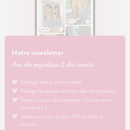
Notre newsletter
Avec des inspirations & des conseils
Échange avec la communauté.
Partage des projets et reçois des récompenses.
Deviens un pro de la peinture ! Tout le savoir-
faire de A à Z.
Tendances, inspi, projets DIY, conseils et
astuces.