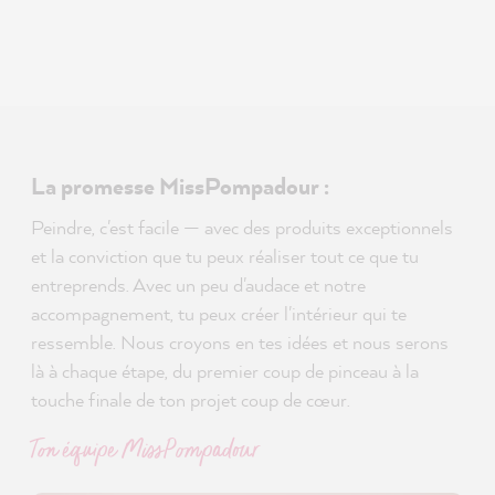
La promesse MissPompadour :
Peindre, c'est facile — avec des produits exceptionnels
et la conviction que tu peux réaliser tout ce que tu
entreprends. Avec un peu d'audace et notre
accompagnement, tu peux créer l'intérieur qui te
ressemble. Nous croyons en tes idées et nous serons
là à chaque étape, du premier coup de pinceau à la
touche finale de ton projet coup de cœur.
Ton équipe MissPompadour