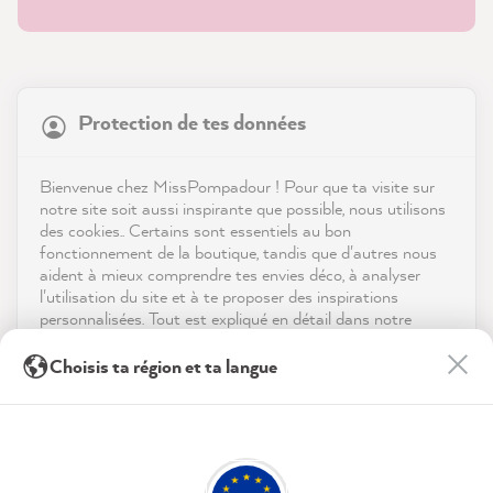
21 818
Avis
Protection de tes données
Boutique
4,9
évaluation
8 964
avis
Service
Bienvenue chez MissPompadour ! Pour que ta visite sur
notre site soit aussi inspirante que possible, nous utilisons
reviews-io
des cookies.. Certains sont essentiels au bon
Contact
fonctionnement de la boutique, tandis que d'autres nous
aident à mieux comprendre tes envies déco, à analyser
Télécharger l'appli
l'utilisation du site et à te proposer des inspirations
personnalisées. Tout est expliqué en détail dans notre
politique de confidentialité.
Récompenses
Anonym
Choisis ta région et ta langue
Client vérifié
En cliquant sur « Tout accepter », tu nous autorises à
Les médias sociaux
Les cartes de couleur sont idéales pour avoir
peaufiner ton expérience avec nous. Pas d'inquiétude, tu
peux modifier tes préférences ou retirer ton consentement
une première impression de l'apparence de
Twitter
à tout moment.
la couleur dans votre maison.
Facebook