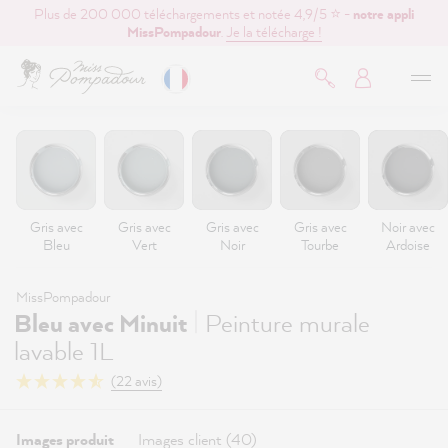
Plus de 200 000 téléchargements et notée 4,9/5 ⭐ -
notre appli
contenu principal
MissPompadour
.
Je la télécharge !
Gris avec
Gris avec
Gris avec
Gris avec
Noir avec
Bleu
Vert
Noir
Tourbe
Ardoise
MissPompadour
|
Bleu avec Minuit
Peinture murale
lavable 1L
(22 avis)
Images produit
Images client (40)