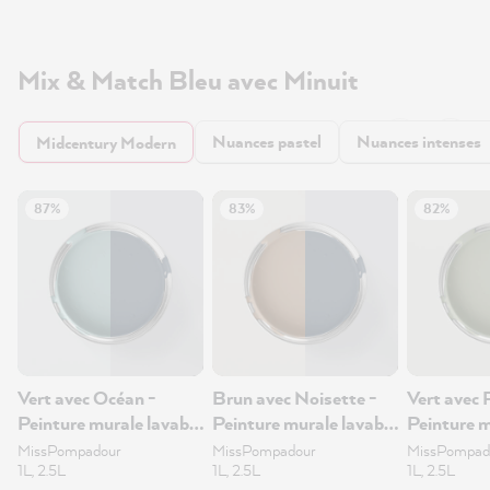
Mix & Match Bleu avec Minuit
Nuances pastel
Nuances intenses
Midcentury Modern
87%
83%
82%
Vert avec Océan -
Brun avec Noisette -
Vert avec 
Peinture murale lavable
Peinture murale lavable
Peinture m
1L
1L
1L
MissPompadour
MissPompadour
MissPompad
1L, 2.5L
1L, 2.5L
1L, 2.5L