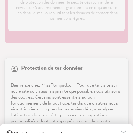
de
protection des données
. Tu peux te désabonner de la
newsletter à tout moment et gratuitement en cliquant sur le
lien dans l'e-mail ou en utilisant les données de contact dans
nos mentions légales.
21 817
Avis
Protection de tes données
Boutique
4,9
évaluation
8 963
avis
Service
Bienvenue chez MissPompadour ! Pour que ta visite sur
notre site soit aussi inspirante que possible, nous utilisons
reviews-io
des cookies.. Certains sont essentiels au bon
Contact
fonctionnement de la boutique, tandis que d'autres nous
aident à mieux comprendre tes envies déco, à analyser
Télécharger l'appli
l'utilisation du site et à te proposer des inspirations
personnalisées. Tout est expliqué en détail dans notre
politique de confidentialité.
Récompenses
Kathrin H