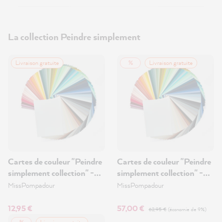
La collection Peindre simplement
Livraison gratuite
%
Livraison gratuite
Cartes de couleur "Peindre
Cartes de couleur "Peindre
simplement collection" -
simplement collection" -
Cartes de couleur
Cartes de couleur et Bon
MissPompadour
MissPompadour
d'achat de 50€
12,95 €
57,00 €
62,95 €
(économie de 9%)