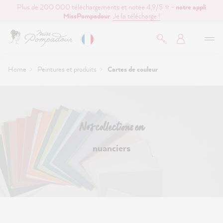
Plus de 200 000 téléchargements et notée 4,9/5 ⭐ -
notre appli
contenu principal
MissPompadour
.
Je la télécharge !
Home
Peintures et produits
Cartes de couleur
Nos collections en
nuanciers