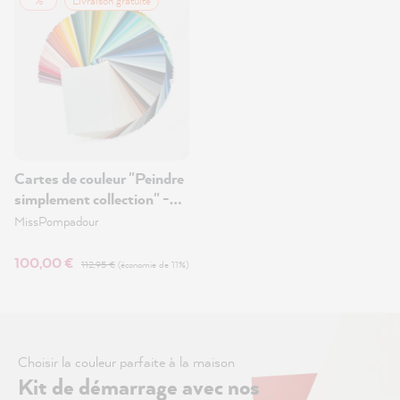
%
Livraison gratuite
Cartes de couleur "Peindre
simplement collection" -
Cartes de couleur et Bon
MissPompadour
d'achat de 100€
100,00 €
112,95 €
(économie de 11%)
Choisir la couleur parfaite à la maison
Kit de démarrage avec nos