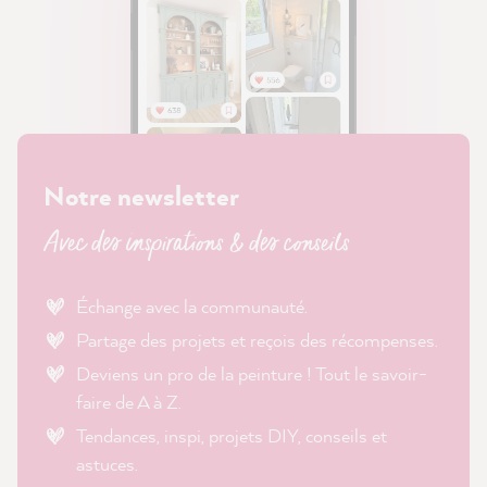
Notre newsletter
Avec des inspirations & des conseils
Échange avec la communauté.
Partage des projets et reçois des récompenses.
Deviens un pro de la peinture ! Tout le savoir-
faire de A à Z.
Tendances, inspi, projets DIY, conseils et
astuces.