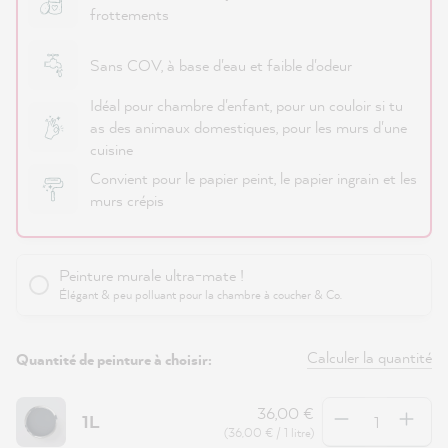
frottements
Sans COV, à base d'eau et faible d'odeur
Idéal pour chambre d'enfant, pour un couloir si tu
as des animaux domestiques, pour les murs d'une
cuisine
Convient pour le papier peint, le papier ingrain et les
murs crépis
Peinture murale ultra-mate !
Élégant & peu polluant pour la chambre à coucher & Co.
Calculer la quantité
Quantité de peinture à choisir:
Quantité
36,00 €
1L
(36,00 € / 1 litre)