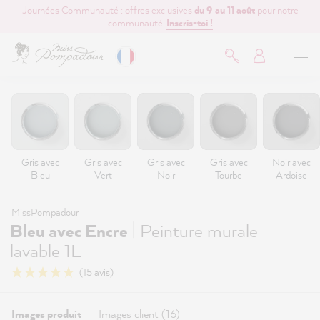
Journées Communauté : offres exclusives
du 9 au 11 août
pour notre
contenu principal
communauté.
Inscris-toi !
Gris avec
Gris avec
Gris avec
Gris avec
Noir avec
Bleu
Vert
Noir
Tourbe
Ardoise
MissPompadour
|
Bleu avec Encre
Peinture murale
lavable 1L
(15 avis)
Images produit
Images client (16)