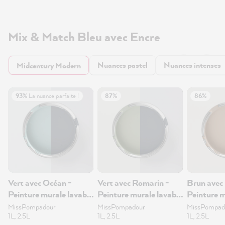
Mix & Match Bleu avec Encre
Nuances pastel
Nuances intenses
Midcentury Modern
93%
La nuance parfaite !
87%
86%
Vert avec Océan -
Vert avec Romarin -
Brun avec 
Peinture murale lavable
Peinture murale lavable
Peinture m
1L
1L
1L
MissPompadour
MissPompadour
MissPompad
1L, 2.5L
1L, 2.5L
1L, 2.5L