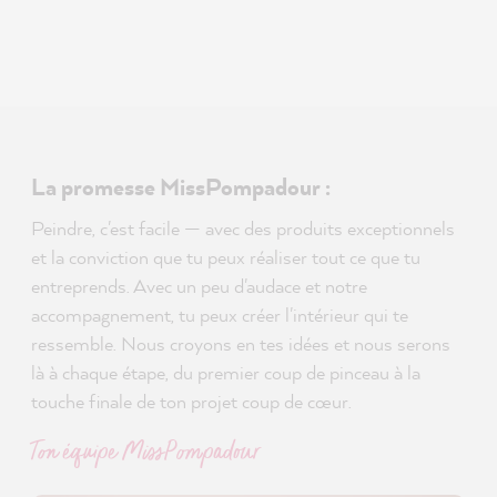
La promesse MissPompadour :
Peindre, c'est facile — avec des produits exceptionnels
et la conviction que tu peux réaliser tout ce que tu
entreprends. Avec un peu d'audace et notre
accompagnement, tu peux créer l'intérieur qui te
ressemble. Nous croyons en tes idées et nous serons
là à chaque étape, du premier coup de pinceau à la
touche finale de ton projet coup de cœur.
Ton équipe MissPompadour