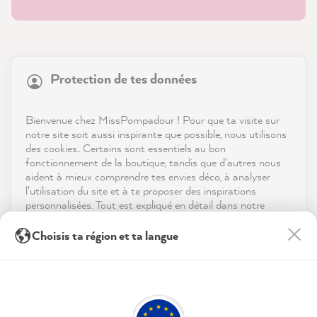
21 831
Avis
Protection de tes données
Boutique
4,9
évaluation
8 972
avis
Service
Bienvenue chez MissPompadour ! Pour que ta visite sur
notre site soit aussi inspirante que possible, nous utilisons
reviews-io
des cookies.. Certains sont essentiels au bon
Contact
fonctionnement de la boutique, tandis que d'autres nous
aident à mieux comprendre tes envies déco, à analyser
Télécharger l'appli
l'utilisation du site et à te proposer des inspirations
personnalisées. Tout est expliqué en détail dans notre
politique de confidentialité.
Récompenses
Anonym
Choisis ta région et ta langue
Client vérifié
En cliquant sur « Tout accepter », tu nous autorises à
Twitter
Les médias sociaux
Livraison ultra rapide
peaufiner ton expérience avec nous. Pas d'inquiétude, tu
Facebook
peux modifier tes préférences ou retirer ton consentement
Utile
?
Oui
Partager
06/08/2026
à tout moment.