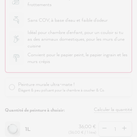
frottements
Sans COV, à base d'eau et faible d'odeur
Idéal pour chambre d'enfant, pour un couloir si tu
as des animaux domestiques, pour les murs d'une
cuisine
Convient pour le papier peint, le papier ingrain et les
murs crépis
Peinture murale ultra-mate !
Élégant & peu polluant pour la chambre à coucher & Co.
Calculer la quantité
Quantité de peinture à choisir:
Quantité
36,00 €
1L
(36,00 € / 1 litre)