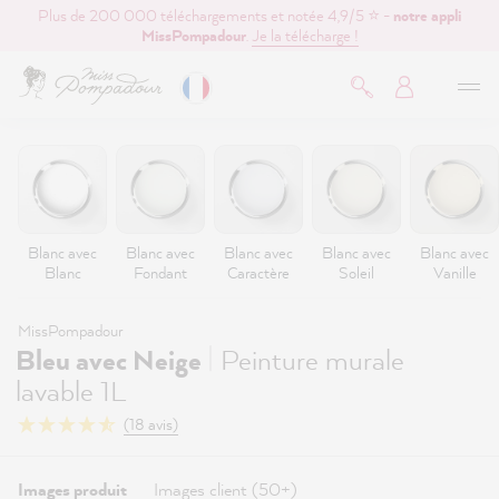
Plus de 200 000 téléchargements et notée 4,9/5 ⭐ -
notre appli
contenu principal
MissPompadour
.
Je la télécharge !
Blanc avec
Blanc avec
Blanc avec
Blanc avec
Blanc avec
Blanc
Fondant
Caractère
Soleil
Vanille
MissPompadour
|
Bleu avec Neige
Peinture murale
lavable 1L
(18 avis)
Images produit
Images client (50+)