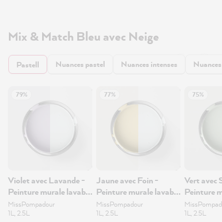
Mix & Match Bleu avec Neige
Nuances pastel
Nuances intenses
Nuances
Pastell
79%
77%
75%
Violet avec Lavande -
Jaune avec Foin -
Vert avec 
Peinture murale lavable
Peinture murale lavable
Peinture m
1L
1L
1L
MissPompadour
MissPompadour
MissPompad
1L, 2.5L
1L, 2.5L
1L, 2.5L