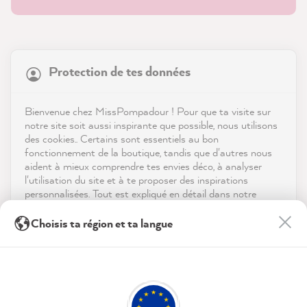
21 817
Avis
Protection de tes données
Boutique
4,9
évaluation
8 963
avis
Service
Bienvenue chez MissPompadour ! Pour que ta visite sur
notre site soit aussi inspirante que possible, nous utilisons
reviews-io
des cookies.. Certains sont essentiels au bon
Contact
fonctionnement de la boutique, tandis que d'autres nous
aident à mieux comprendre tes envies déco, à analyser
Télécharger l'appli
l'utilisation du site et à te proposer des inspirations
personnalisées. Tout est expliqué en détail dans notre
politique de confidentialité.
Récompenses
Kathrin H
Choisis ta région et ta langue
Client vérifié
En cliquant sur « Tout accepter », tu nous autorises à
Twitter
Les médias sociaux
Superbe couleur, facile à appliquer
peaufiner ton expérience avec nous. Pas d'inquiétude, tu
Facebook
peux modifier tes préférences ou retirer ton consentement
Utile
?
Oui
Partager
05/08/2026
à tout moment.