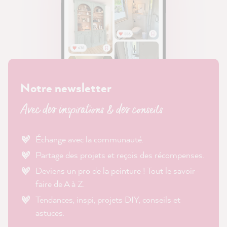
Notre newsletter
Avec des inspirations & des conseils
Échange avec la communauté.
Partage des projets et reçois des récompenses.
Deviens un pro de la peinture ! Tout le savoir-
faire de A à Z.
Tendances, inspi, projets DIY, conseils et
astuces.