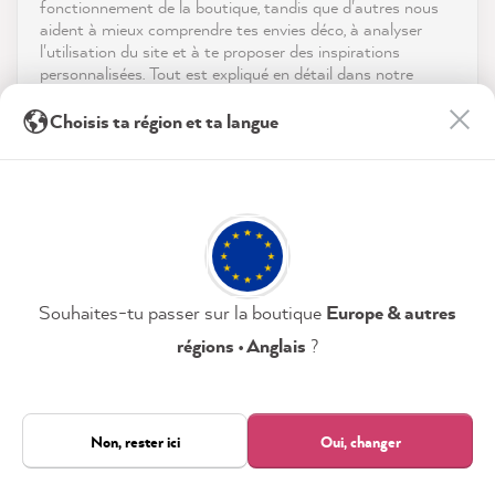
fonctionnement de la boutique, tandis que d'autres nous
aident à mieux comprendre tes envies déco, à analyser
Télécharger l'appli
l'utilisation du site et à te proposer des inspirations
personnalisées. Tout est expliqué en détail dans notre
politique de confidentialité.
Récompenses
Anonym
Choisis ta région et ta langue
Client vérifié
En cliquant sur « Tout accepter », tu nous autorises à
Les médias sociaux
J'ai commandé le kit de démarrage. Tout ce
peaufiner ton expérience avec nous. Pas d'inquiétude, tu
peux modifier tes préférences ou retirer ton consentement
qui s'y rapporte m'impressionne. Maintenant
à tout moment.
que nous sommes prêts à partir, nous
Twitter
voulons embellir notre cuisine.
Facebook
Politique de confidentialité
Mentions légales
Utile
?
Oui
Partager
09/08/2026
Paramètres
Souhaites-tu passer sur la boutique
Europe & autres
régions • Anglais
?
Sabine W
Tout accepter
Client vérifié
CosyColours Wax Brush - Wachspinsel
Uniquement nécessaire
Non, rester ici
Oui, changer
Ça s'est étonnamment bien passé avec le
Tous les prix incluent la TVA légale.
21 923
Avis
pinceau.