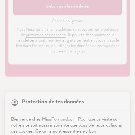
S'abonner à la newsletter
*
Champ obligatoire ·
Avec l'inscription à la newsletter, tu acceptes notre politique
de
protection des données
. Tu peux te désabonner de la
newsletter à tout moment et gratuitement en cliquant sur le
lien dans l'e-mail ou en utilisant les données de contact dans
nos mentions légales.
21 923
Avis
Protection de tes données
Boutique
4,9
évaluation
9 003
avis
Service
Bienvenue chez MissPompadour ! Pour que ta visite sur
notre site soit aussi inspirante que possible, nous utilisons
reviews-io
des cookies.. Certains sont essentiels au bon
Contact