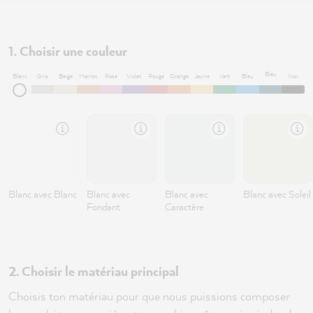
1. Choisir une couleur
Bleu
Blanc
Gris
Beige
Marron
Rose
Violet
Rouge
Orange
Jaune
Vert
Bleu
Noir
pétrole
Blanc avec Blanc
Blanc avec
Blanc avec
Blanc avec Soleil
Fondant
Caractère
2. Choisir le matériau principal
Choisis ton matériau pour que nous puissions composer