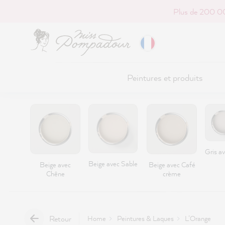
Plus de 200 00
r au contenu principal
Peintures et produits
Gris av
Beige avec Sable
Beige avec
Beige avec Café
Chêne
crème
Retour
Home
Peintures & Laques
L’Orange