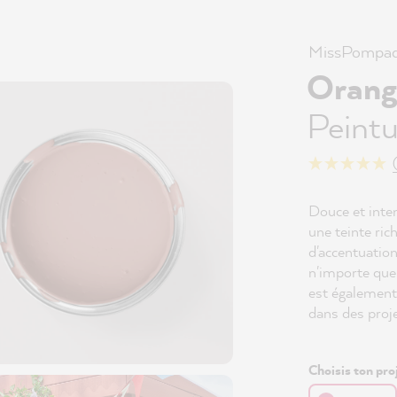
MissPompad
Orang
Peintu
Douce et int
une teinte ric
d'accentuation
n'importe que
est égalemen
dans des proj
Choisis ton proj