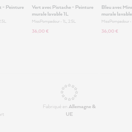
 - Peinture
Vert avec Pistache - Peinture
Bleu avec Minu
murale lavable 1L
murale lavable
2.5L
MissPompadour
•
1L, 2.5L
MissPompadour
36,00 €
36,00 €
Fabriqué en
Allemagne &
rt
UE