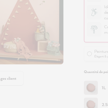
Id
de
cu
Co
mu
Peintur
Élégant & 
Quantité de pei
ges client
1L
2.