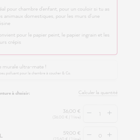
éal pour chambre d'enfant, pour un couloir si tu as
s animaux domestiques, pour les murs d'une
isine
nvient pour le papier peint, le papier ingrain et les
rs crépis
e murale ultra-mate !
peu polluant pour la chambre à coucher & Co.
Calculer la quantité
nture à choisir:
Quantité
36,00 €
(36,00 € / 1 litre)
Quantité
59,00 €
5L
(23,60 € / 1 litre)