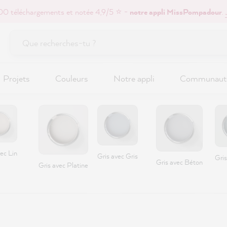
0 téléchargements et notée 4,9/5 ⭐ -
notre appli MissPompadour
.
Projets
Couleurs
Notre appli
Communaut
ec Lin
Gris avec Gris
Gris
Gris avec Béton
Gris avec Platine