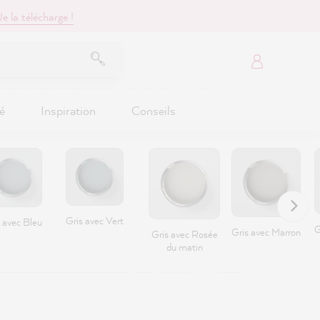
Je la télécharge !
é
Inspiration
Conseils
Gris avec Vert
 avec Bleu
G
Gris avec Marron
Gris avec Rosée
du matin