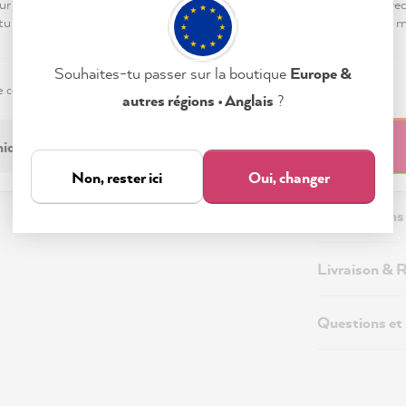
ur « Tout accepter », tu nous autorises à peaufiner ton expérience ave
 tu peux modifier tes préférences ou retirer ton consentement à tout
Souhaites-tu passer sur la boutique
Europe &
e confidentialité
Mentions légales
Paramètres
autres régions • Anglais
?
Description
iquement nécessaire
Tout accepter
Informations
Non, rester ici
Oui, changer
Informations 
Livraison & 
Questions et