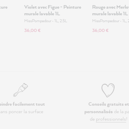
ture
Violet avec Figue - Peinture
Rouge avec Merlot
murale lavable 1L
murale lavable 1L
MissPompadour
•
1L, 2.5L
MissPompadour
•
1L, 
36,00 €
36,00 €
eindre facilement tout
Conseils gratuits et
ans poncer la surface
personnalisés
de la pa
de
professionnels
!