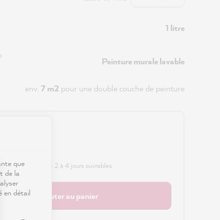
1 litre
e
Peinture murale lavable
env.
7 m2
pour une double couche de peinture
0 €
s frais de port
ante que
 délai de livraison : 2 à 4 jours ouvrables
t de la
alyser
é en détail
Ajouter au panier