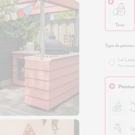
Tous
Type de peinture
La Laqu
Pour toutes
Peintur
Pe
fr
t
Sa