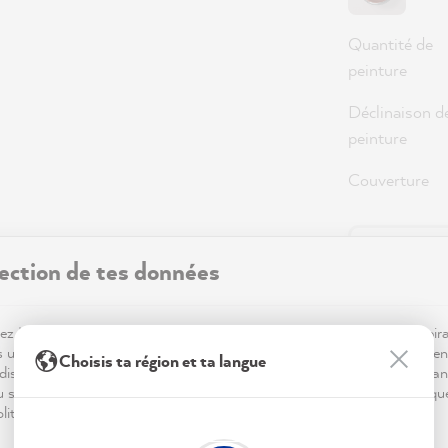
Quantité de
peinture
Déclinaison d
peinture
Couverture
36,0
ection de tes données
Prix TTC, hor
z MissPompadour ! Pour que ta visite sur notre site soit aussi inspir
Disponible,
s utilisons des cookies.. Certains sont essentiels au bon fonctionnemen
Choisis ta région et ta langue
dis que d'autres nous aident à mieux comprendre tes envies déco, à an
du site et à te proposer des inspirations personnalisées. Tout est expliqu
litique de confidentialité.