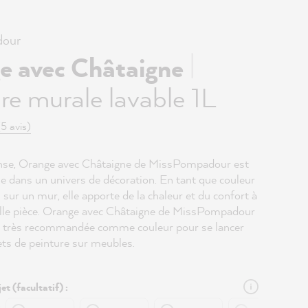
our
|
e avec Châtaigne
re murale lavable 1L
(5 avis)
ense, Orange avec Châtaigne de MissPompadour est
he dans un univers de décoration. En tant que couleur
 sur un mur, elle apporte de la chaleur et du confort à
lle pièce. Orange avec Châtaigne de MissPompadour
t très recommandée comme couleur pour se lancer
ets de peinture sur meubles.
et (facultatif) :