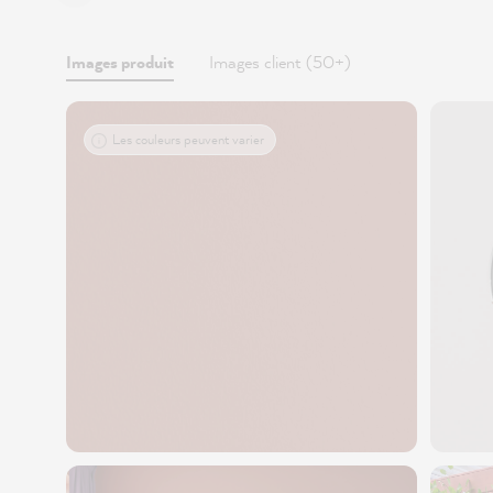
Images produit
Images client (50+)
Les couleurs peuvent varier