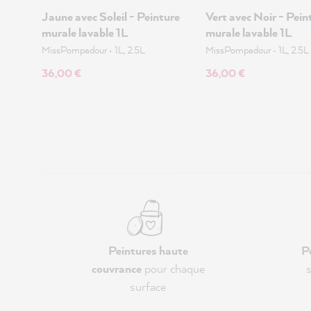
Jaune avec Soleil - Peinture
Vert avec Noir - Pein
murale lavable 1L
murale lavable 1L
MissPompadour
•
1L, 2.5L
MissPompadour
•
1L, 2.5L
36,00 €
36,00 €
Peintures haute
P
couvrance
pour chaque
s
surface