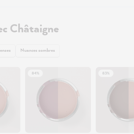
ec Châtaigne
tenses
Nuances sombres
84%
83%