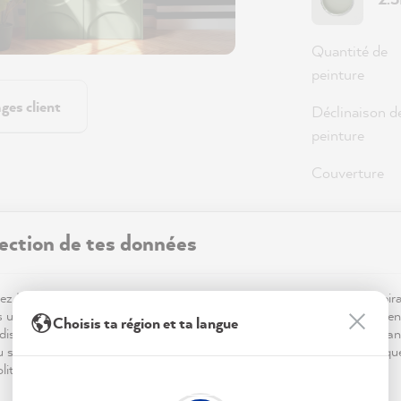
Quantité de
peinture
ges client
Déclinaison d
peinture
Couverture
ection de tes données
36,0
Prix TTC, hor
z MissPompadour ! Pour que ta visite sur notre site soit aussi inspir
Disponible,
s utilisons des cookies.. Certains sont essentiels au bon fonctionnemen
Choisis ta région et ta langue
dis que d'autres nous aident à mieux comprendre tes envies déco, à an
du site et à te proposer des inspirations personnalisées. Tout est expliqu
litique de confidentialité.