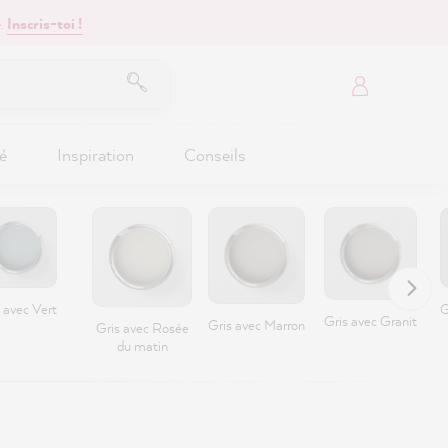
.
Inscris-toi !
é
Inspiration
Conseils
 avec Vert
G
Gris avec Granit
Gris avec Marron
Gris avec Rosée
du matin