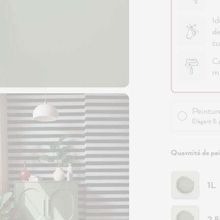
Id
de
cu
Co
mu
Peintur
Élégant & 
Quantité de pei
1L
2.