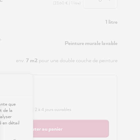
(23,60 € / 1 litre)
1 litre
e
Peinture murale lavable
env.
7 m2
pour une double couche de peinture
0 €
s frais de port
ante que
 délai de livraison : 2 à 4 jours ouvrables
t de la
alyser
é en détail
Ajouter au panier