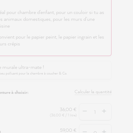
éal pour chambre d'enfant, pour un couloir si tu as
s animaux domestiques, pour les murs d'une
isine
nvient pour le papier peint, le papier ingrain et les
rs crépis
e murale ultra-mate !
peu polluant pour la chambre à coucher & Co.
Calculer la quantité
nture à choisir:
Quantité
36,00 €
(36,00 € / 1 litre)
Quantité
59,00 €
5L