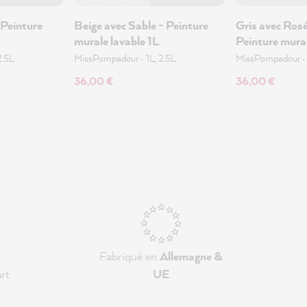
 Peinture
Beige avec Sable - Peinture
Gris avec Rosé
murale lavable 1L
Peinture mural
2.5L
MissPompadour
•
1L, 2.5L
MissPompadour
36,00 €
36,00 €
Fabriqué en
Allemagne &
rt
UE