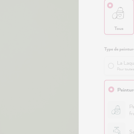
Tous
Type de peinture
La Laqu
Pour toutes
Peintur
Pe
fr
Sa