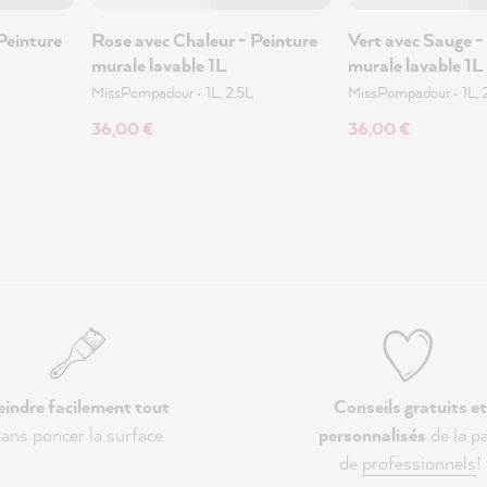
Peinture
Rose avec Chaleur - Peinture
Vert avec Sauge -
murale lavable 1L
murale lavable 1L
MissPompadour
•
1L, 2.5L
MissPompadour
•
1L, 
36,00 €
36,00 €
eindre facilement tout
Conseils gratuits et
ans poncer la surface
personnalisés
de la pa
de
professionnels
!