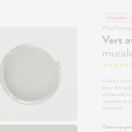
Très populaire
: p
MissPompad
Vert 
murale
Grâce à un ri
bleu, Vert ave
d'intensité mo
naturelle, et s
l'extérieur.
Choisis ton proj