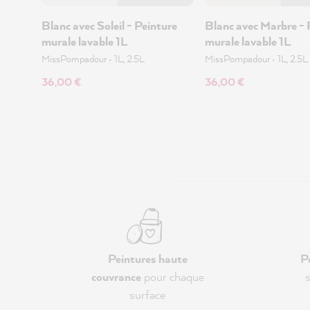
Blanc avec Soleil - Peinture
Blanc avec Marbre - 
murale lavable 1L
murale lavable 1L
MissPompadour
•
1L, 2.5L
MissPompadour
•
1L, 2.5L
36,00 €
36,00 €
Peintures haute
P
couvrance
pour chaque
s
surface