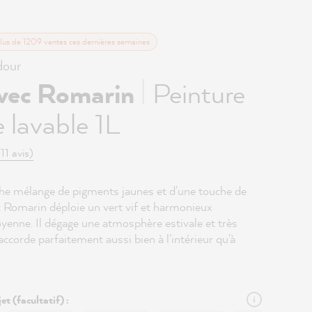
lus de 1209 ventes ces dernières semaines
our
|
avec Romarin
Peinture
 lavable 1L
(11 avis)
che mélange de pigments jaunes et d'une touche de
c Romarin déploie un vert vif et harmonieux
yenne. Il dégage une atmosphère estivale et très
'accorde parfaitement aussi bien à l'intérieur qu'à
et (facultatif) :