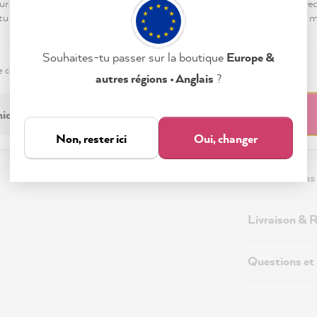
ur « Tout accepter », tu nous autorises à peaufiner ton expérience ave
 tu peux modifier tes préférences ou retirer ton consentement à tout
Souhaites-tu passer sur la boutique
Europe &
e confidentialité
Mentions légales
Paramètres
autres régions • Anglais
?
Description
iquement nécessaire
Tout accepter
Informations
Non, rester ici
Oui, changer
Informations 
Livraison & 
Questions et