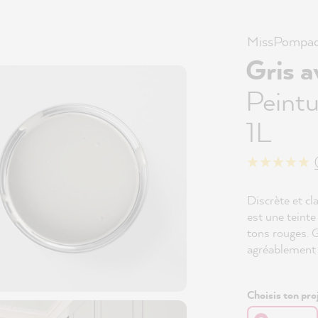
MissPompad
Gris 
Peintu
1L
Discrète et c
est une teinte
tons rouges. 
agréablement 
Choisis ton proj