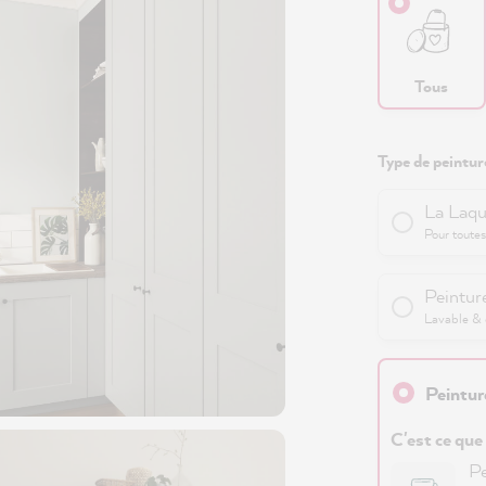
Tous
Type de peinture
La Laqu
Pour toutes
Peinture
Lavable & e
Peintur
C'est ce que
Pe