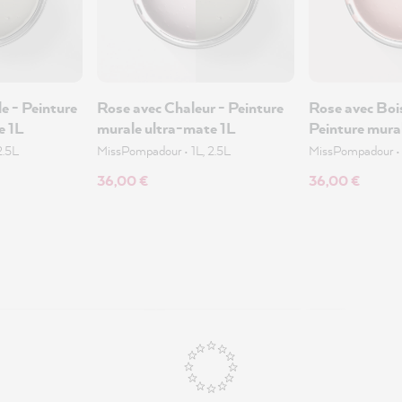
le - Peinture
Rose avec Chaleur - Peinture
Rose avec Bois
e 1L
murale ultra-mate 1L
Peinture mura
2.5L
MissPompadour
•
1L, 2.5L
MissPompadour
36,00 €
36,00 €