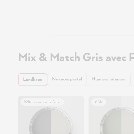
Mix & Match Gris avec 
Nuances pastel
Nuances intenses
Landhaus
92%
La nuance parfaite !
85%