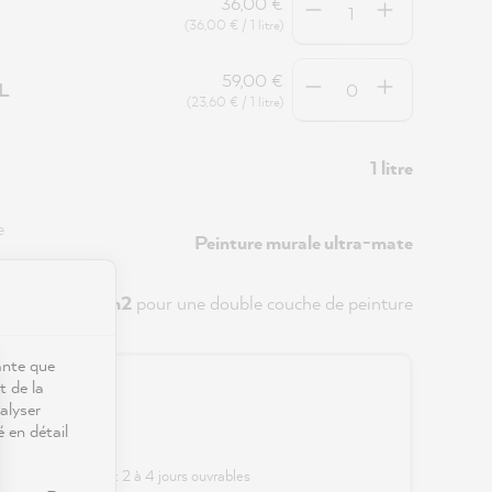
36,00 €
(36,00 € / 1 litre)
Quantité
59,00 €
5L
(23,60 € / 1 litre)
1 litre
e
Peinture murale ultra-mate
env.
8 m2
pour une double couche de peinture
ante que
t de la
0 €
alyser
é en détail
s frais de port
 délai de livraison : 2 à 4 jours ouvrables