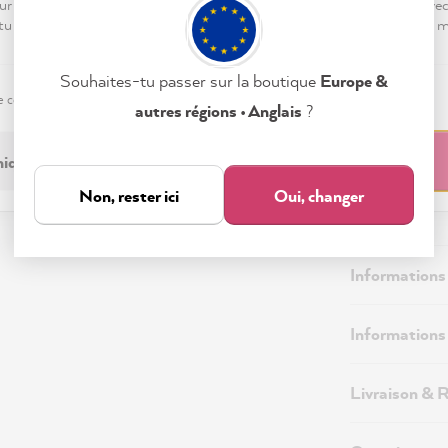
ur « Tout accepter », tu nous autorises à peaufiner ton expérience ave
 tu peux modifier tes préférences ou retirer ton consentement à tout
Souhaites-tu passer sur la boutique
Europe &
e confidentialité
Mentions légales
Paramètres
autres régions • Anglais
?
iquement nécessaire
Tout accepter
Non, rester ici
Oui, changer
Description
Informations
Informations 
Livraison & 