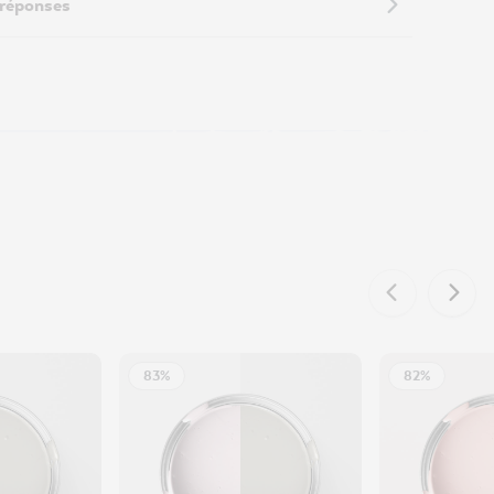
 réponses
83%
82%