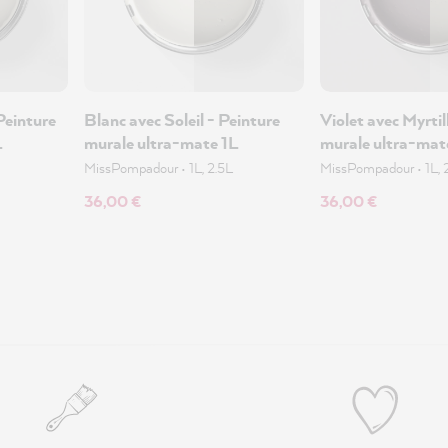
Peinture
Blanc avec Soleil - Peinture
Violet avec Myrtil
L
murale ultra-mate 1L
murale ultra-mat
MissPompadour
•
1L, 2.5L
MissPompadour
•
1L, 
36,00 €
36,00 €