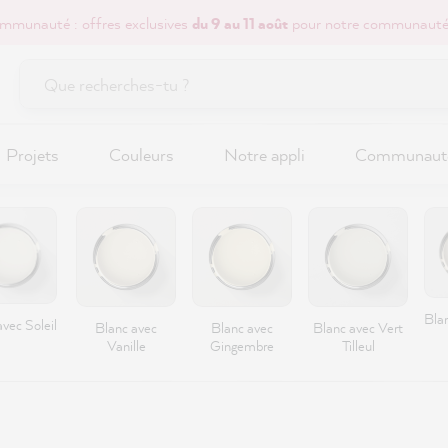
mmunauté : offres exclusives
du 9 au 11 août
pour notre communauté
Projets
Couleurs
Notre appli
Communaut
Bla
vec Soleil
Blanc avec
Blanc avec
Blanc avec Vert
Vanille
Gingembre
Tilleul