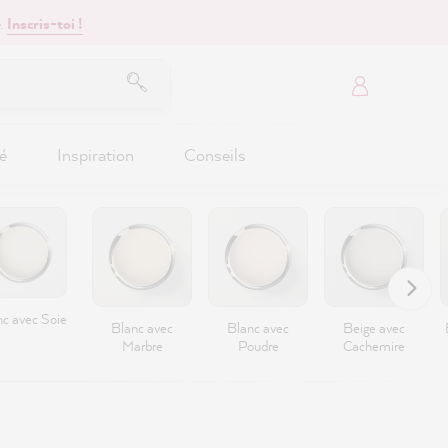
.
Inscris-toi !
é
Inspiration
Conseils
nc avec Soie
Blanc avec
Blanc avec
Beige avec
Marbre
Poudre
Cachemire