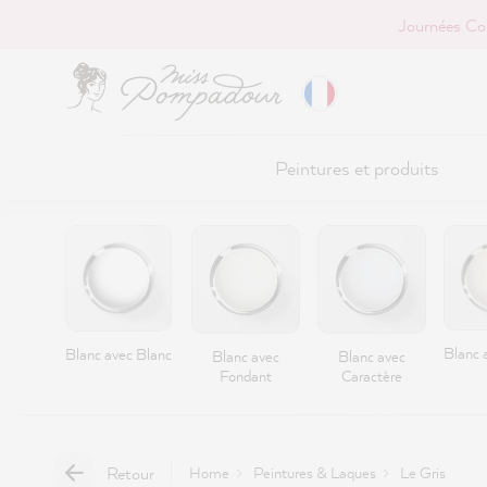
Journées Co
r au contenu principal
Peintures et produits
Blanc a
Blanc avec Blanc
Blanc avec
Blanc avec
Fondant
Caractère
Retour
Home
Peintures & Laques
Le Gris