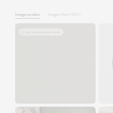
Images produit
Images client (50+)
Les couleurs peuvent varier