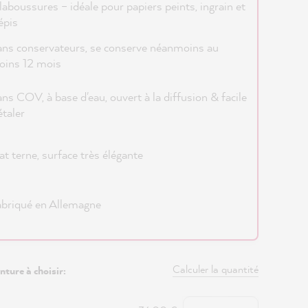
laboussures – idéale pour papiers peints, ingrain et
épis
ns conservateurs, se conserve néanmoins au
oins 12 mois
ns COV, à base d'eau, ouvert à la diffusion & facile
étaler
t terne, surface très élégante
briqué en Allemagne
Calculer la quantité
nture à choisir:
Quantité