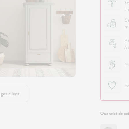
éc
cr
Sa
m
Sa
à 
Ma
Fa
ges client
Quantité de pei