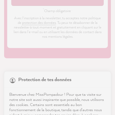
*
Champ obligatoire ·
Avec l'inscription à la newsletter, tu acceptes notre politique
de
protection des données
. Tu peux te désabonner de la
newsletter à tout moment et gratuitement en cliquant sur le
lien dans l'e-mail ou en utilisant les données de contact dans
nos mentions légales.
21 861
Avis
Protection de tes données
Boutique
4,9
évaluation
8 980
avis
Service
Bienvenue chez MissPompadour ! Pour que ta visite sur
notre site soit aussi inspirante que possible, nous utilisons
reviews-io
des cookies.. Certains sont essentiels au bon
Contact
fonctionnement de la boutique, tandis que d'autres nous
aident à mieux comprendre tes envies déco, à analyser