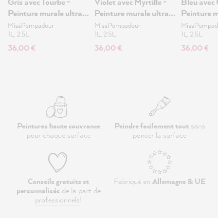
Gris avec Tourbe -
Violet avec Myrtille -
Bleu avec 
Peinture murale ultra-
Peinture murale ultra-
Peinture m
mate 1L
mate 1L
mate 1L
MissPompadour
MissPompadour
MissPompad
1L, 2.5L
1L, 2.5L
1L, 2.5L
36,00 €
36,00 €
36,00 €
Peintures haute couvrance
Peindre facilement tout
sans
pour chaque surface
poncer la surface
Conseils gratuits et
Fabriqué en
Allemagne & UE
personnalisés
de la part de
professionnels
!