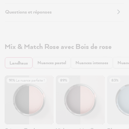
Questions et réponses
Mix & Match Rose avec Bois de rose
Nuances pastel
Nuances intenses
Nuanc
Landhaus
91%
La nuance parfaite !
89%
83%