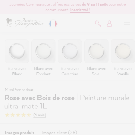
Journées Communauté : offres exclusives
du 9 au 11 août
pour notre
contenu principal
communauté.
Inscris-toi !
Blanc avec
Blanc avec
Blanc avec
Blanc avec
Blanc avec
Blanc
Fondant
Caractère
Soleil
Vanille
MissPompadour
|
Rose avec Bois de rose
Peinture murale
ultra-mate 1L
(6 avis)
Images produit
Images client (28)