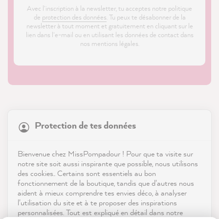
Avec l'inscription à la newsletter, tu acceptes notre politique
de
protection des données
. Tu peux te désabonner de la
newsletter à tout moment et gratuitement en cliquant sur le
lien dans l'e-mail ou en utilisant les données de contact dans
nos mentions légales.
21 923
Avis
Protection de tes données
Boutique
4,9
évaluation
9 003
avis
Service
Bienvenue chez MissPompadour ! Pour que ta visite sur
notre site soit aussi inspirante que possible, nous utilisons
reviews-io
des cookies.. Certains sont essentiels au bon
Contact
fonctionnement de la boutique, tandis que d'autres nous
aident à mieux comprendre tes envies déco, à analyser
Télécharger l'appli
l'utilisation du site et à te proposer des inspirations
personnalisées. Tout est expliqué en détail dans notre