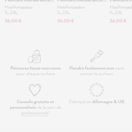
mate 1L
mate 1L
mate 1L
MissPompadour
MissPompadour
MissPompad
1L, 2.5L
1L, 2.5L
1L, 2.5L
36,00 €
36,00 €
36,00 €
Peintures haute couvrance
Peindre facilement tout
sans
pour chaque surface
poncer la surface
Conseils gratuits et
Fabriqué en
Allemagne & UE
personnalisés
de la part de
professionnels
!