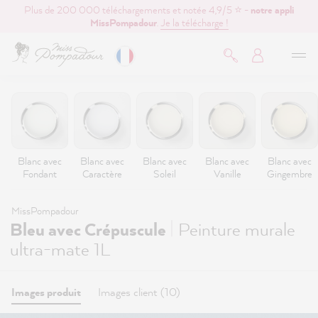
Plus de 200 000 téléchargements et notée 4,9/5 ⭐ -
notre appli
contenu principal
MissPompadour
.
Je la télécharge !
Blanc avec
Blanc avec
Blanc avec
Blanc avec
Blanc avec
Fondant
Caractère
Soleil
Vanille
Gingembre
MissPompadour
|
Bleu avec Crépuscule
Peinture murale
ultra-mate 1L
Images produit
Images client (10)