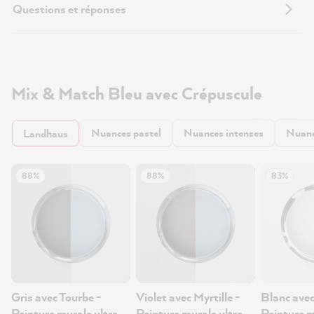
Questions et réponses
Mix & Match Bleu avec Crépuscule
Nuances pastel
Nuances intenses
Nuanc
Landhaus
88%
88%
83%
Gris avec Tourbe -
Violet avec Myrtille -
Blanc avec 
Peinture murale ultra-
Peinture murale ultra-
Peinture m