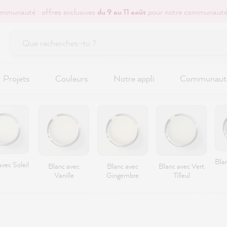
mmunauté : offres exclusives
du 9 au 11 août
pour notre communauté
Projets
Couleurs
Notre appli
Communaut
Bla
vec Soleil
Blanc avec
Blanc avec
Blanc avec Vert
Vanille
Gingembre
Tilleul