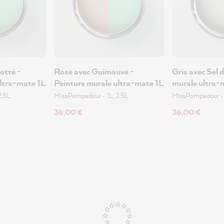
otté -
Rose avec Guimauve -
Gris avec Sel 
ultra-mate 1L
Peinture murale ultra-mate 1L
murale ultra-
2.5L
MissPompadour
•
1L, 2.5L
MissPompadour
36,00 €
36,00 €