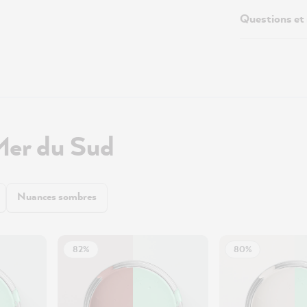
Questions et
Mer du Sud
Nuances sombres
82%
80%