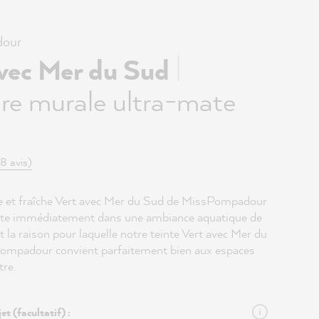
our
|
avec Mer du Sud
re murale ultra-mate
(8 avis)
ire et fraîche Vert avec Mer du Sud de MissPompadour
rte immédiatement dans une ambiance aquatique de
t la raison pour laquelle notre teinte Vert avec Mer du
ompadour convient parfaitement bien aux espaces
tre.
et (facultatif) :