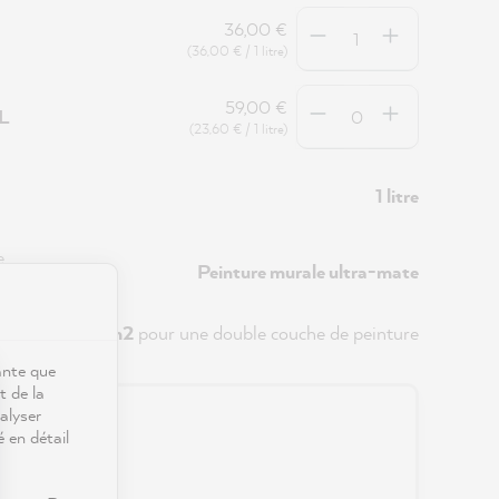
Quantité
36,00 €
(36,00 € / 1 litre)
Quantité
59,00 €
5L
(23,60 € / 1 litre)
1 litre
e
Peinture murale ultra-mate
env.
8 m2
pour une double couche de peinture
ante que
t de la
alyser
0 €
é en détail
s frais de port