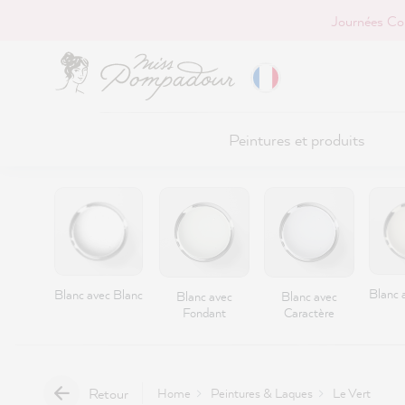
Journées Co
r au contenu principal
Peintures et produits
Blanc a
Blanc avec Blanc
Blanc avec
Blanc avec
Fondant
Caractère
Retour
Home
Peintures & Laques
Le Vert