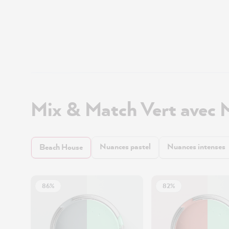
Mix & Match Vert avec 
Nuances pastel
Nuances intenses
Beach House
86%
82%