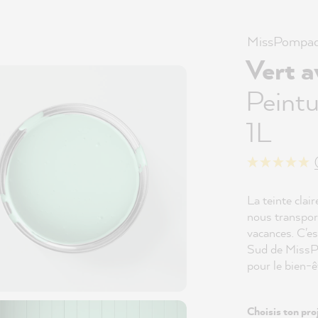
MissPompad
Vert 
Peintu
1L
La teinte cla
nous transpo
vacances. C'es
Sud de MissP
pour le bien-ê
Choisis ton proj