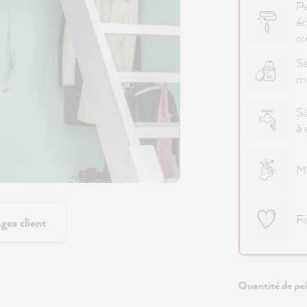
Pe
éc
cr
Sa
m
Sa
à 
Ma
Fa
ges client
Quantité de pei