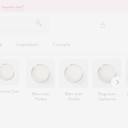
.
Inscris-toi !
é
Inspiration
Conseils
nc avec Soie
Blanc avec
Blanc avec
Beige avec
Marbre
Poudre
Cachemire