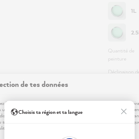
1L
2.
Quantité de
peinture
Déclinaison d
peinture
ection de tes données
Couverture
z MissPompadour ! Pour que ta visite sur notre site soit aussi inspir
s utilisons des cookies.. Certains sont essentiels au bon fonctionnemen
Choisis ta région et ta langue
dis que d'autres nous aident à mieux comprendre tes envies déco, à an
36,0
du site et à te proposer des inspirations personnalisées. Tout est expliqu
litique de confidentialité.
Prix TTC, hor