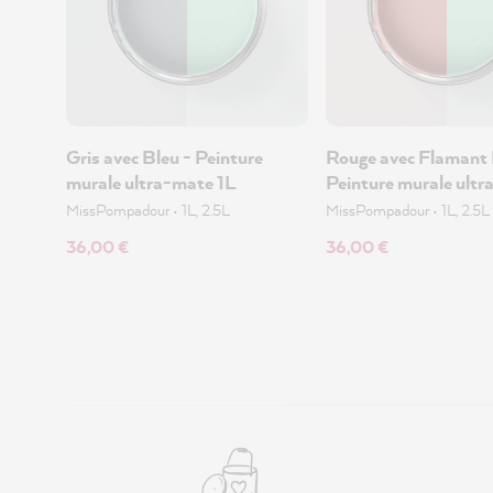
Gris avec Bleu - Peinture
Rouge avec Flamant 
murale ultra-mate 1L
Peinture murale ultr
MissPompadour
•
1L, 2.5L
MissPompadour
•
1L, 2.5L
36,00 €
36,00 €