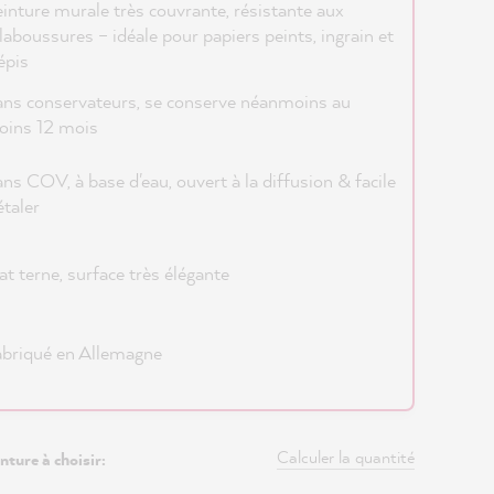
inture murale très couvrante, résistante aux
laboussures – idéale pour papiers peints, ingrain et
épis
ns conservateurs, se conserve néanmoins au
oins 12 mois
ns COV, à base d'eau, ouvert à la diffusion & facile
étaler
t terne, surface très élégante
briqué en Allemagne
Calculer la quantité
nture à choisir: