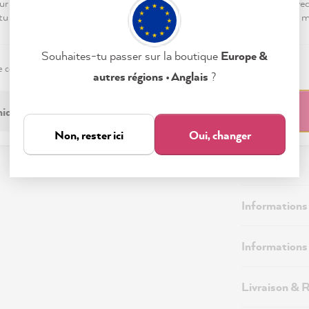
ur « Tout accepter », tu nous autorises à peaufiner ton expérience ave
Disponible,
 tu peux modifier tes préférences ou retirer ton consentement à tout
Souhaites-tu passer sur la boutique
Europe &
e confidentialité
Mentions légales
Paramètres
autres régions • Anglais
?
iquement nécessaire
Tout accepter
Non, rester ici
Oui, changer
Description
Informations
Informations 
Livraison & 