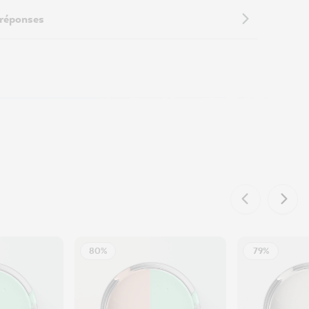
 réponses
80%
79%