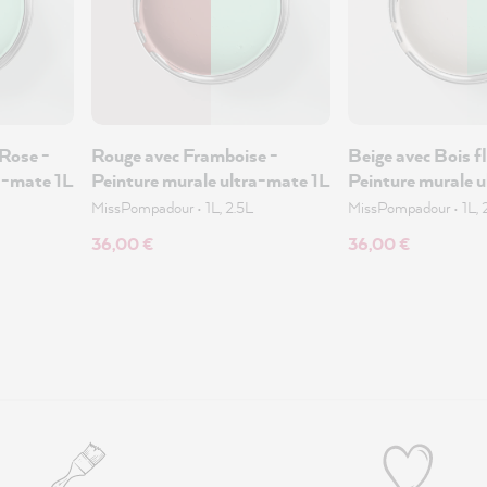
Rose -
Rouge avec Framboise -
Beige avec Bois fl
a-mate 1L
Peinture murale ultra-mate 1L
Peinture murale 
MissPompadour
•
1L, 2.5L
MissPompadour
•
1L, 
36,00 €
36,00 €