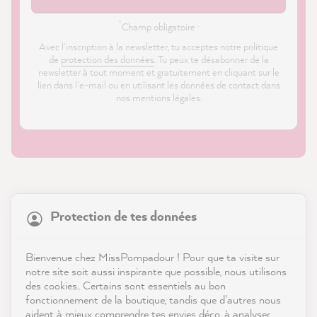
*
Champ obligatoire ·
Avec l'inscription à la newsletter, tu acceptes notre politique
de
protection des données
. Tu peux te désabonner de la
newsletter à tout moment et gratuitement en cliquant sur le
lien dans l'e-mail ou en utilisant les données de contact dans
nos mentions légales.
21 904
Avis
Protection de tes données
Boutique
4,9
évaluation
8 995
avis
Service
Bienvenue chez MissPompadour ! Pour que ta visite sur
notre site soit aussi inspirante que possible, nous utilisons
reviews-io
des cookies.. Certains sont essentiels au bon
Contact
fonctionnement de la boutique, tandis que d'autres nous
aident à mieux comprendre tes envies déco, à analyser