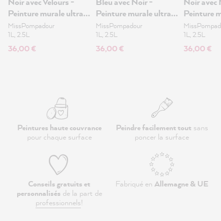
Noir avec Velours -
Bleu avec Noir -
Noir avec 
Peinture murale ultra-
Peinture murale ultra-
Peinture m
mate 1L
mate 1L
mate 1L
MissPompadour
MissPompadour
MissPompad
1L, 2.5L
1L, 2.5L
1L, 2.5L
36,00 €
36,00 €
36,00 €
Peintures haute couvrance
Peindre facilement tout
sans
pour chaque surface
poncer la surface
Conseils gratuits et
Fabriqué en
Allemagne & UE
personnalisés
de la part de
professionnels
!