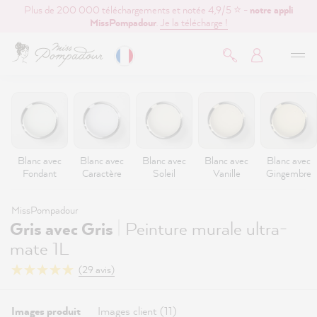
Plus de 200 000 téléchargements et notée 4,9/5 ⭐ -
notre appli
contenu principal
MissPompadour
.
Je la télécharge !
Blanc avec
Blanc avec
Blanc avec
Blanc avec
Blanc avec
Fondant
Caractère
Soleil
Vanille
Gingembre
MissPompadour
|
Gris avec Gris
Peinture murale ultra-
mate 1L
(29 avis)
Images produit
Images client (11)