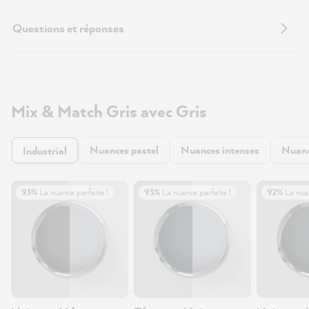
Questions et réponses
Mix & Match Gris avec Gris
Nuances pastel
Nuances intenses
Nuanc
Industrial
93%
La nuance parfaite !
93%
La nuance parfaite !
92%
La nuan