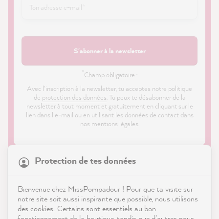
S'abonner à la newsletter
*
Champ obligatoire ·
Avec l'inscription à la newsletter, tu acceptes notre politique
de
protection des données
. Tu peux te désabonner de la
newsletter à tout moment et gratuitement en cliquant sur le
lien dans l'e-mail ou en utilisant les données de contact dans
nos mentions légales.
21 835
Avis
Protection de tes données
4,9
évaluation
8 972
avis
Bienvenue chez MissPompadour ! Pour que ta visite sur
notre site soit aussi inspirante que possible, nous utilisons
reviews-io
Boutique
des cookies.. Certains sont essentiels au bon
fonctionnement de la boutique, tandis que d'autres nous