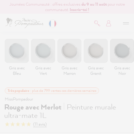
Journées Communauté : offres exclusives
du 9 au 11 août
pour notre
contenu principal
communauté.
Inscris-toi !
Gris avec
Gris avec
Gris avec
Gris avec
Gris avec
Bleu
Vert
Marron
Granit
Noir
Très populaire
: plus de 799 ventes ces dernières semaines
MissPompadour
|
Rouge avec Merlot
Peinture murale
ultra-mate 1L
(11 avis)