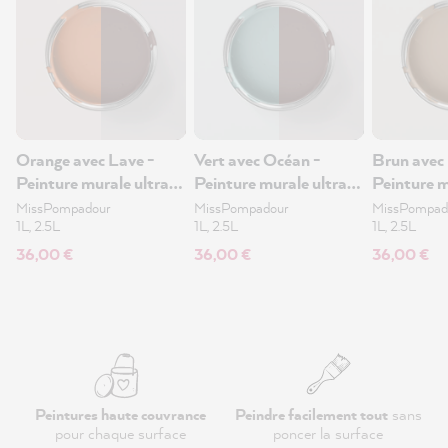
Orange avec Lave -
Vert avec Océan -
Brun avec 
Peinture murale ultra-
Peinture murale ultra-
Peinture m
mate 1L
mate 1L
mate 1L
MissPompadour
MissPompadour
MissPompad
1L, 2.5L
1L, 2.5L
1L, 2.5L
36,00 €
36,00 €
36,00 €
Peintures haute couvrance
Peindre facilement tout
sans
pour chaque surface
poncer la surface