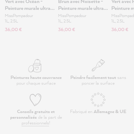
Vert avec Océan -
Brun avec Noisette -
Vert avec 
Peinture murale ultra-
Peinture murale ultra-
Peinture m
mate 1L
mate 1L
mate 1L
MissPompadour
MissPompadour
MissPompad
1L, 2.5L
1L, 2.5L
1L, 2.5L
36,00 €
36,00 €
36,00 €
Peintures haute couvrance
Peindre facilement tout
sans
pour chaque surface
poncer la surface
Conseils gratuits et
Fabriqué en
Allemagne & UE
personnalisés
de la part de
professionnels
!