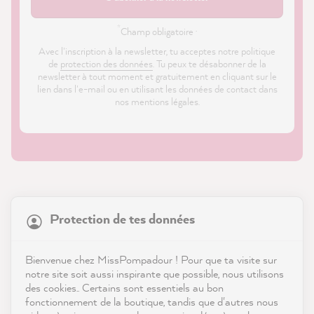
*
Champ obligatoire ·
Avec l'inscription à la newsletter, tu acceptes notre politique
de
protection des données
. Tu peux te désabonner de la
newsletter à tout moment et gratuitement en cliquant sur le
lien dans l'e-mail ou en utilisant les données de contact dans
nos mentions légales.
21 874
Avis
Protection de tes données
Boutique
4,9
évaluation
8 986
avis
Service
Bienvenue chez MissPompadour ! Pour que ta visite sur
notre site soit aussi inspirante que possible, nous utilisons
reviews-io
des cookies.. Certains sont essentiels au bon
Contact
fonctionnement de la boutique, tandis que d'autres nous