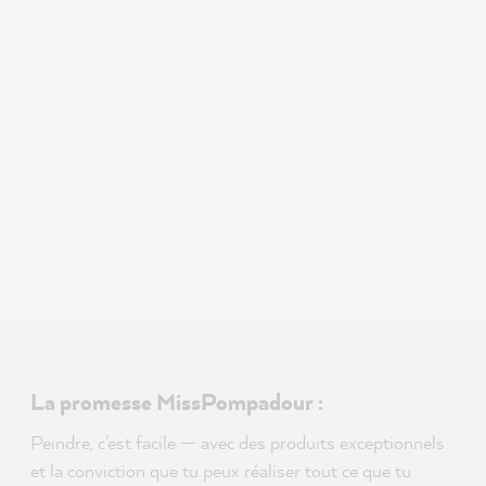
La promesse MissPompadour :
Peindre, c'est facile — avec des produits exceptionnels
et la conviction que tu peux réaliser tout ce que tu