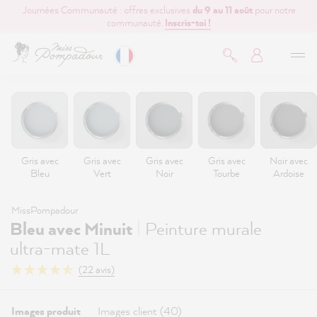
Journées Communauté : offres exclusives
du 9 au 11 août
pour notre
contenu principal
communauté.
Inscris-toi !
Gris avec
Gris avec
Gris avec
Gris avec
Noir avec
Bleu
Vert
Noir
Tourbe
Ardoise
MissPompadour
|
Bleu avec Minuit
Peinture murale
ultra-mate 1L
(22 avis)
Images produit
Images client (40)