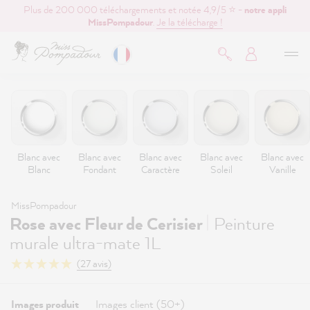
Plus de 200 000 téléchargements et notée 4,9/5 ⭐ -
notre appli
contenu principal
MissPompadour
.
Je la télécharge !
Blanc avec
Blanc avec
Blanc avec
Blanc avec
Blanc avec
Blanc
Fondant
Caractère
Soleil
Vanille
MissPompadour
|
Rose avec Fleur de Cerisier
Peinture
murale ultra-mate 1L
(27 avis)
Images produit
Images client (50+)