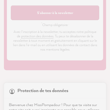
S'abonner à la newsletter
*
Champ obligatoire ·
Avec l'inscription à la newsletter, tu acceptes notre politique
de
protection des données
. Tu peux te désabonner de la
newsletter à tout moment et gratuitement en cliquant sur le
lien dans l'e-mail ou en utilisant les données de contact dans
nos mentions légales.
21 904
Avis
Protection de tes données
Boutique
4,9
évaluation
8 993
avis
Service
Bienvenue chez MissPompadour ! Pour que ta visite sur
notre site soit aussi inspirante que possible, nous utilisons