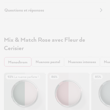
Questions et réponses
Mix & Match Rose avec Fleur de
Cerisier
Nuances pastel
Nuances intenses
Nua
Monochrom
92%
La nuance parfaite !
86%
85%