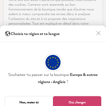
reviews-io
des cookies.. Certains sont essentiels au bon
Contact
fonctionnement de la boutique, tandis que d'autres nous
aident à mieux comprendre tes envies déco, à analyser
Télécharger l'appli
l'utilisation du site et à te proposer des inspirations
personnalisées. Tout est expliqué en détail dans notre
politique de confidentialité.
Récompenses
Julia M
Choisis ta région et ta langue
Client vérifié
En cliquant sur « Tout accepter », tu nous autorises à
Les médias sociaux
La livraison est arrivée rapidement et a été
peaufiner ton expérience avec nous. Pas d'inquiétude, tu
peux modifier tes préférences ou retirer ton consentement
emballée avec beaucoup d'amour, ce qui a
à tout moment.
accru l'anticipation du projet de peinture. La
peinture était géniale à peindre. La nouvelle
Twitter
vieille armoire est tellement jolie !
Politique de confidentialité
Mentions légales
Facebook
Utile
?
Oui
Partager
09/08/2026
Paramètres
Souhaites-tu passer sur la boutique
Europe & autres
régions • Anglais
?
Tout accepter
Petra E
Client vérifié
Uniquement nécessaire
Non, rester ici
Oui, changer
Excellent comme toujours, livraison rapide et
Twitter