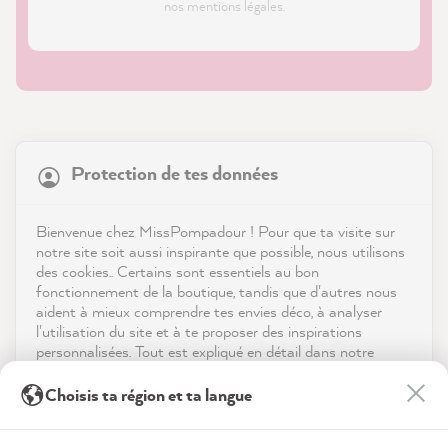
nos mentions légales.
21 874
Avis
Protection de tes données
Boutique
4,9
évaluation
8 986
avis
Service
Bienvenue chez MissPompadour ! Pour que ta visite sur
notre site soit aussi inspirante que possible, nous utilisons
reviews-io
des cookies.. Certains sont essentiels au bon
Contact
fonctionnement de la boutique, tandis que d'autres nous
aident à mieux comprendre tes envies déco, à analyser
Télécharger l'appli
l'utilisation du site et à te proposer des inspirations
personnalisées. Tout est expliqué en détail dans notre
politique de confidentialité.
Récompenses
Sandra B
Choisis ta région et ta langue
Client vérifié
En cliquant sur « Tout accepter », tu nous autorises à
Les médias sociaux
De belles couleurs, un excellent support...
peaufiner ton expérience avec nous. Pas d'inquiétude, tu
Twitter