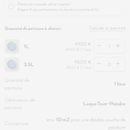
Peinture murale ultra-mate !
Élégant & peu polluant pour la chambre à coucher & Co.
Calculer la quantité
Quantité de peinture à choisir:
Quantité
49,00 €
1L
(49,00 € / 1 litre)
Quantité
98,00 €
2.5L
(39,20 € / 1 litre)
Quantité de
1 litre
peinture
Déclinaison de
Laque Tout-Peindre
peinture
env.
10 m2
pour une double couche de
Couverture
peinture