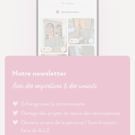
Notre newsletter
Avec des inspirations & des conseils
Échange avec la communauté.
Partage des projets et reçois des récompenses.
Deviens un pro de la peinture ! Tout le savoir-
faire de A à Z.