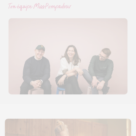
Ton équipe MissPompadour