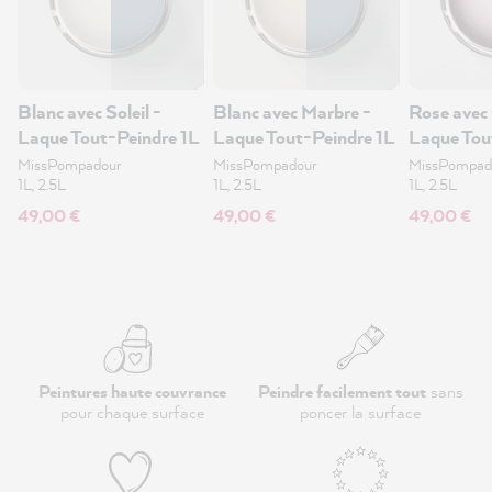
Blanc avec Soleil -
Blanc avec Marbre -
Rose avec 
Laque Tout-Peindre 1L
Laque Tout-Peindre 1L
Laque Tou
MissPompadour
MissPompadour
MissPompad
1L, 2.5L
1L, 2.5L
1L, 2.5L
49,00 €
49,00 €
49,00 €
Peintures haute couvrance
Peindre facilement tout
sans
pour chaque surface
poncer la surface