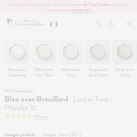
Journées Communauté : offres exclusives
du 9 au 11 août
pour notre
contenu principal
communauté.
Inscris-toi !
Blanc avec
Blanc avec
Blanc avec
Beige avec
Beige avec
Caractère
Vert Tilleul
Soie
Bois flotté
Chêne
MissPompadour
|
Bleu avec Brouillard
Laque Tout-
Peindre 1L
(31 avis)
Images produit
Images client (50+)