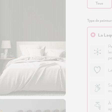
Tous
Type de peinture
La Laqu
Pe
le
pe
Le
Sa
mé
À 
ap