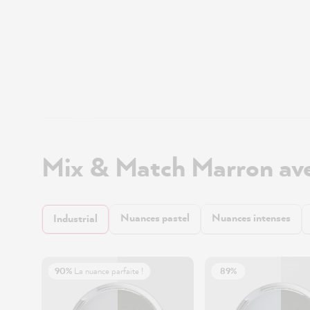
Mix & Match Marron ave
Nuances pastel
Nuances intenses
Industrial
90%
La nuance parfaite !
89%