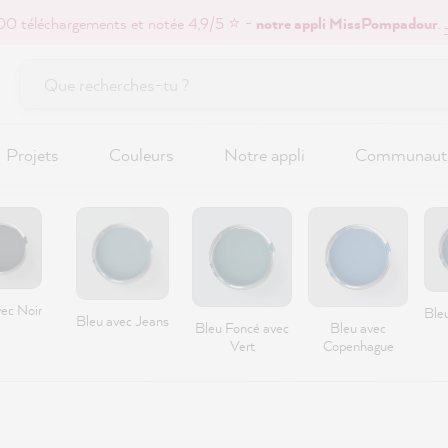
0 téléchargements et notée 4,9/5 ⭐ -
notre appli MissPompadour
.
Projets
Couleurs
Notre appli
Communaut
vec Noir
Ble
Bleu avec Jeans
Bleu Foncé avec
Bleu avec
Vert
Copenhague