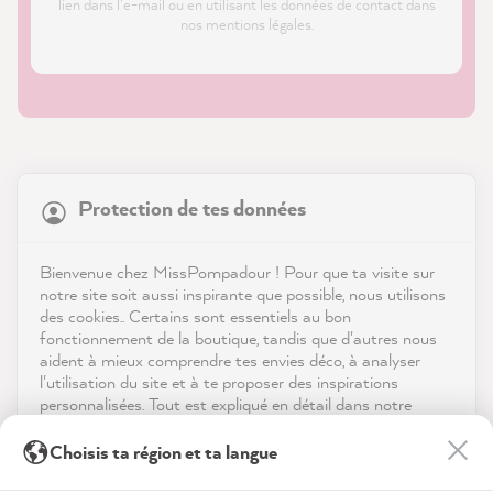
lien dans l'e-mail ou en utilisant les données de contact dans
nos mentions légales.
21 845
Avis
Protection de tes données
Boutique
4,9
évaluation
8 972
avis
Service
Bienvenue chez MissPompadour ! Pour que ta visite sur
notre site soit aussi inspirante que possible, nous utilisons
reviews-io
des cookies.. Certains sont essentiels au bon
Contact
fonctionnement de la boutique, tandis que d'autres nous
aident à mieux comprendre tes envies déco, à analyser
Télécharger l'appli
l'utilisation du site et à te proposer des inspirations
personnalisées. Tout est expliqué en détail dans notre
politique de confidentialité.
Récompenses
Anonym
Choisis ta région et ta langue
Client vérifié
En cliquant sur « Tout accepter », tu nous autorises à
Les médias sociaux
Comme toujours, rapide, fiable et de haute
peaufiner ton expérience avec nous. Pas d'inquiétude, tu