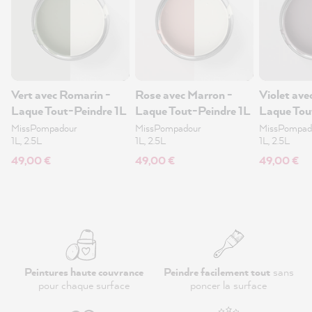
Vert avec Romarin -
Rose avec Marron -
Violet avec
Laque Tout-Peindre 1L
Laque Tout-Peindre 1L
Laque Tou
MissPompadour
MissPompadour
MissPompad
1L, 2.5L
1L, 2.5L
1L, 2.5L
49,00 €
49,00 €
49,00 €
Peintures haute couvrance
Peindre facilement tout
sans
pour chaque surface
poncer la surface