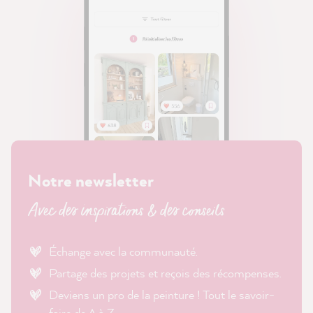
Notre newsletter
Avec des inspirations & des conseils
Échange avec la communauté.
Partage des projets et reçois des récompenses.
Deviens un pro de la peinture ! Tout le savoir-
faire de A à Z.