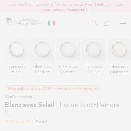
Journées Communauté : offres exclusives
du 9 au 11 août
pour notre
contenu principal
communauté.
Inscris-toi !
Blanc avec
Blanc avec
Blanc avec
Blanc avec
Blanc avec
Blanc
Fondant
Caractère
Vanille
Gingembre
Très populaire
: plus de 2084 ventes ces dernières semaines
MissPompadour
|
Blanc avec Soleil
Laque Tout-Peindre
1L
(79 avis)