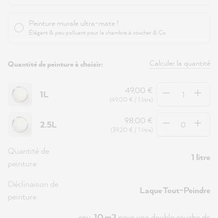
Peinture murale ultra-mate !
Élégant & peu polluant pour la chambre à coucher & Co.
Calculer la quantité
Quantité de peinture à choisir:
Quantité
49,00 €
1L
(49,00 € / 1 litre)
Quantité
98,00 €
2.5L
(39,20 € / 1 litre)
Quantité de
1 litre
peinture
Déclinaison de
Laque Tout-Peindre
peinture
env.
10 m2
pour une double couche de