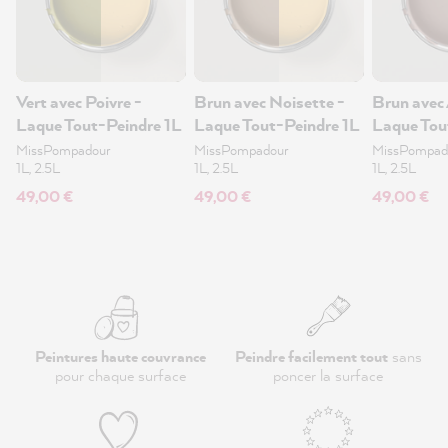
Vert avec Poivre -
Brun avec Noisette -
Brun avec 
Laque Tout-Peindre 1L
Laque Tout-Peindre 1L
Laque Tou
MissPompadour
MissPompadour
MissPompad
1L, 2.5L
1L, 2.5L
1L, 2.5L
49,00 €
49,00 €
49,00 €
Peintures haute couvrance
Peindre facilement tout
sans
pour chaque surface
poncer la surface