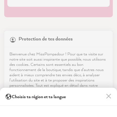
21 847
Avis
Protection de tes données
Boutique
4,9
évaluation
8 976
avis
Service
Bienvenue chez MissPompadour ! Pour que ta visite sur
notre site soit aussi inspirante que possible, nous utilisons
reviews-io
des cookies.. Certains sont essentiels au bon
Contact
fonctionnement de la boutique, tandis que d'autres nous
aident à mieux comprendre tes envies déco, à analyser
Télécharger l'appli
l'utilisation du site et à te proposer des inspirations
personnalisées. Tout est expliqué en détail dans notre
politique de confidentialité.
Récompenses
Anonym
Choisis ta région et ta langue
Client vérifié
En cliquant sur « Tout accepter », tu nous autorises à
Les médias sociaux
MissPompadour Farbkarten-Set Weißtöne
peaufiner ton expérience avec nous. Pas d'inquiétude, tu
peux modifier tes préférences ou retirer ton consentement
Les cartes sont un excellent outil de prise de
à tout moment.