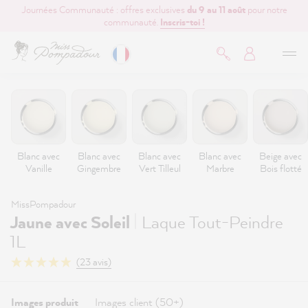
Journées Communauté : offres exclusives
du 9 au 11 août
pour notre
contenu principal
communauté.
Inscris-toi !
Blanc avec
Blanc avec
Blanc avec
Blanc avec
Beige avec
Vanille
Gingembre
Vert Tilleul
Marbre
Bois flotté
MissPompadour
|
Jaune avec Soleil
Laque Tout-Peindre
1L
(23 avis)
Images produit
Images client (50+)