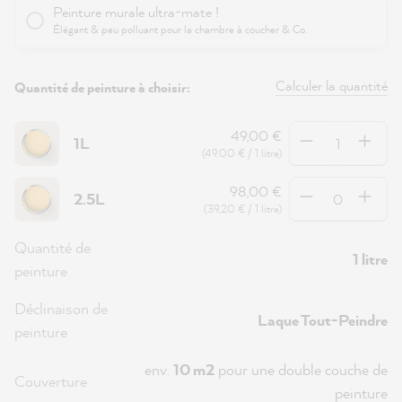
Peinture murale ultra-mate !
Élégant & peu polluant pour la chambre à coucher & Co.
Calculer la quantité
Quantité de peinture à choisir:
Quantité
49,00 €
1L
(49,00 € / 1 litre)
Quantité
98,00 €
2.5L
(39,20 € / 1 litre)
Quantité de
1 litre
peinture
Déclinaison de
Laque Tout-Peindre
peinture
env.
10 m2
pour une double couche de
Couverture
peinture