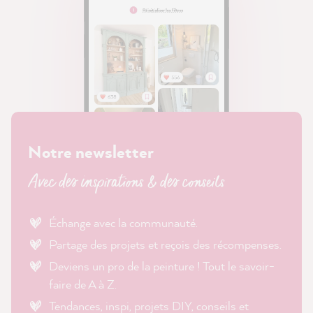
Notre newsletter
Avec des inspirations & des conseils
Échange avec la communauté.
Partage des projets et reçois des récompenses.
Deviens un pro de la peinture ! Tout le savoir-
faire de A à Z.
Tendances, inspi, projets DIY, conseils et