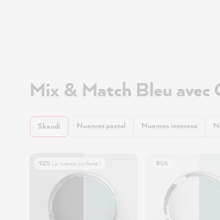
Mix & Match Bleu avec 
Nuances pastel
Nuances intenses
N
Skandi
92%
La nuance parfaite !
85%