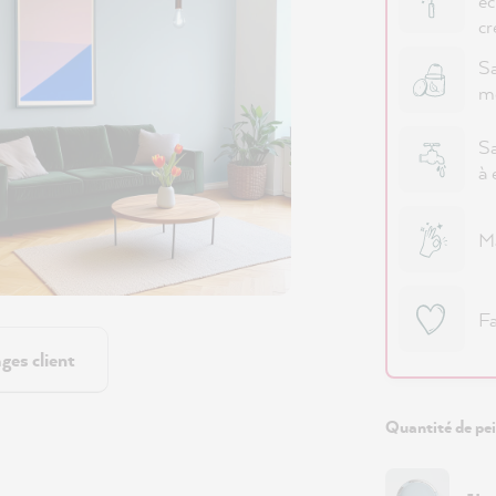
éc
cr
Sa
m
Sa
à 
Ma
Fa
ges client
Quantité de pei