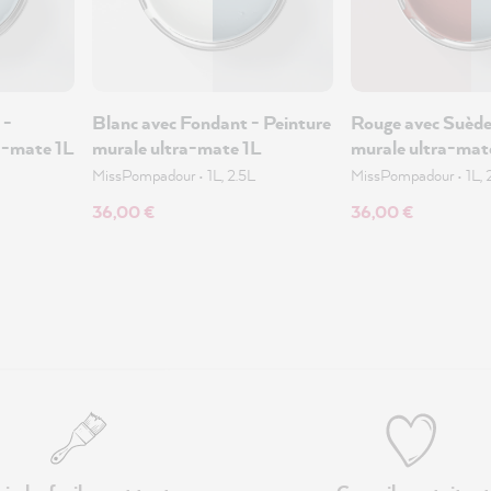
 -
Blanc avec Fondant - Peinture
Rouge avec Suède
a-mate 1L
murale ultra-mate 1L
murale ultra-mat
MissPompadour
•
1L, 2.5L
MissPompadour
•
1L, 
36,00 €
36,00 €