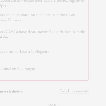
laboussures – idéale pour papiers peints, ingrain et
épis
ns conservateurs, se conserve néanmoins au
oins 12 mois
ns COV, à base d'eau, ouvert à la diffusion & facile
étaler
t terne, surface très élégante
briqué en Allemagne
Calculer la quantité
nture à choisir:
Quantité
36,00 €