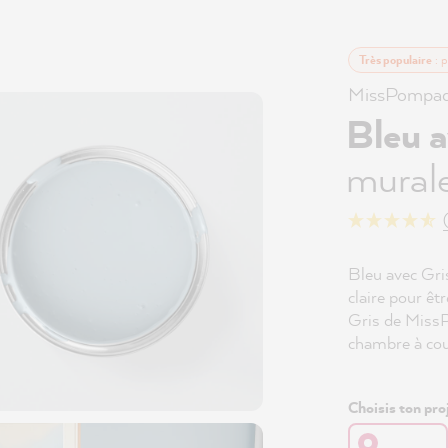
Très populaire
: 
MissPompad
Bleu a
murale
Bleu avec Gr
claire pour êt
Gris de MissP
chambre à cou
Choisis ton proj