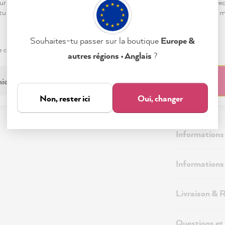
ur « Tout accepter », tu nous autorises à peaufiner ton expérience ave
 tu peux modifier tes préférences ou retirer ton consentement à tout
Souhaites-tu passer sur la boutique
Europe &
e confidentialité
Mentions légales
Paramètres
autres régions • Anglais
?
iquement nécessaire
Tout accepter
Non, rester ici
Oui, changer
Description
Informations
Informations 
Livraison & 
Questions et