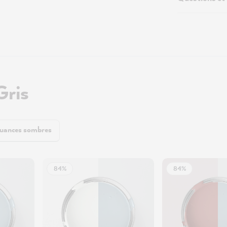
Gris
uances sombres
84%
84%