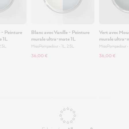
 - Peinture
Blanc avec Vanille - Peinture
Vert avec Mou
e 1L
murale ultra-mate 1L
murale ultra-
2.5L
MissPompadour
•
1L, 2.5L
MissPompadour
36,00 €
36,00 €