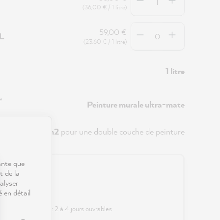
(36,00 € / 1 litre)
Quantité
59,00 €
5L
(23,60 € / 1 litre)
1 litre
e
Peinture murale ultra-mate
env.
8 m2
pour une double couche de peinture
ante que
0 €
t de la
alyser
é en détail
s frais de port
 délai de livraison : 2 à 4 jours ouvrables