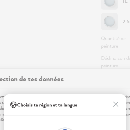
1L
2.
Quantité de
peinture
Déclinaison d
peinture
ection de tes données
Couverture
z MissPompadour ! Pour que ta visite sur notre site soit aussi inspir
36,0
s utilisons des cookies.. Certains sont essentiels au bon fonctionnemen
Choisis ta région et ta langue
dis que d'autres nous aident à mieux comprendre tes envies déco, à an
du site et à te proposer des inspirations personnalisées. Tout est expliqu
Prix TTC, hor
litique de confidentialité.
Disponible,