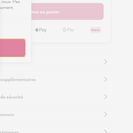
c nous. Pas
 moment.
Ajouter au panier
 supplémentaires
de sécurité
Retours
 réponses