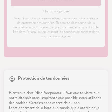
*
Champ obligatoire ·
Avec l'inscription à la newsletter, tu acceptes notre politique
de
protection des données
. Tu peux te désabonner de la
newsletter à tout moment et gratuitement en cliquant sur le
lien dans l'e-mail ou en utilisant les données de contact dans
nos mentions légales.
21 872
Avis
Protection de tes données
Boutique
4,9
évaluation
8 985
avis
Service
Bienvenue chez MissPompadour ! Pour que ta visite sur
notre site soit aussi inspirante que possible, nous utilisons
reviews-io
des cookies.. Certains sont essentiels au bon
Contact
fonctionnement de la boutique, tandis que d'autres nous