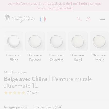
Journées Communauté : offres exclusives
du 9 au 11 août
pour notre
contenu principal
communauté.
Inscris-toi !
Blanc avec
Blanc avec
Blanc avec
Blanc avec
Blanc avec
Blanc
Fondant
Caractère
Soleil
Vanille
MissPompadour
|
Beige avec Chêne
Peinture murale
ultra-mate 1L
(12 avis)
Images produit
Images client (34)