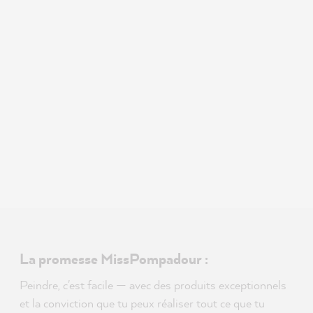
La promesse MissPompadour :
Peindre, c'est facile — avec des produits exceptionnels
et la conviction que tu peux réaliser tout ce que tu