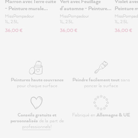
Marron avec Terre cuite
Vert avec Feuillage
Violet avec
- Peinture murale
d’automne - Peinture
Peinture m
ultra-mate 1L
murale ultra-mate 1L
mate 1L
MissPompadour
MissPompadour
MissPompad
1L, 2.5L
1L, 2.5L
1L, 2.5L
36,00 €
36,00 €
36,00 €
Peintures haute couvrance
Peindre facilement tout
sans
pour chaque surface
poncer la surface
Conseils gratuits et
Fabriqué en
Allemagne & UE
personnalisés
de la part de
professionnels
!