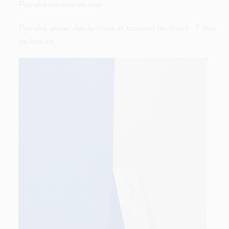
Peindre un mur en noir
Peindre, poser des lambris et tapisser les murs · 7 min
de lecture