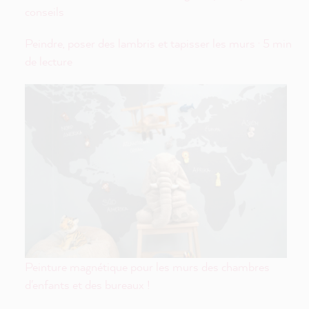
conseils
Peindre, poser des lambris et tapisser les murs · 5 min
de lecture
Peinture magnétique pour les murs des chambres
d'enfants et des bureaux !