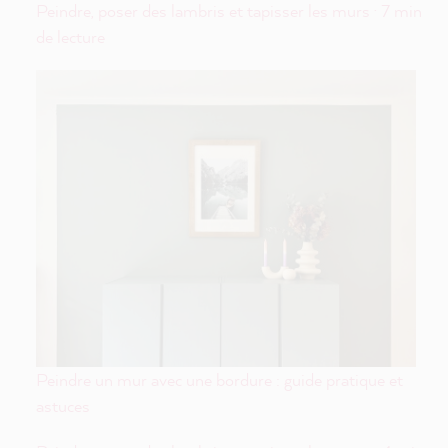
Peindre, poser des lambris et tapisser les murs · 7 min
de lecture
Peindre un mur avec une bordure : guide pratique et
astuces