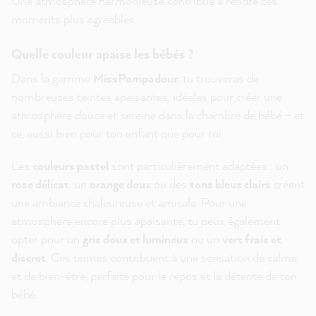
Une atmosphère harmonieuse contribue à rendre ces
moments plus agréables.
Quelle couleur apaise les bébés ?
Dans la gamme
MissPompadour
, tu trouveras de
nombreuses teintes apaisantes, idéales pour créer une
atmosphère douce et sereine dans la chambre de bébé – et
ce, aussi bien pour ton enfant que pour toi.
Les
couleurs pastel
sont particulièrement adaptées : un
rose délicat
, un
orange doux
ou des
tons bleus clairs
créent
une ambiance chaleureuse et amicale. Pour une
atmosphère encore plus apaisante, tu peux également
opter pour un
gris doux et lumineux
ou un
vert frais et
discret
. Ces teintes contribuent à une sensation de calme
et de bien-être, parfaite pour le repos et la détente de ton
bébé.