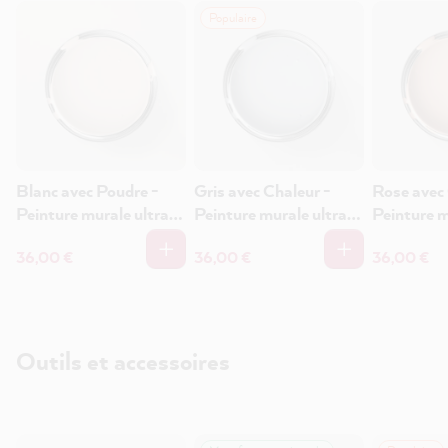
Populaire
Blanc avec Poudre -
Gris avec Chaleur -
Rose avec
Peinture murale ultra-
Peinture murale ultra-
Peinture m
mate 1L
mate 1L
mate 1L
36,00 €
36,00 €
36,00 €
Outils et accessoires