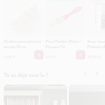
Manufacture artisanale
Populaire
Rouleau pour peinture
Pour Peindre 25mm -
Sous-couc
murale 18 cm
Pinceau Fin
Primaire d
d'accrocha
4,00 €
6,90 €
43,00 €
Tu as déjà tout lu ?