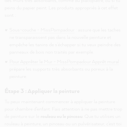
des murs très absorbants, comme du placoplâtre, ou si tu
peins du papier peint. Les produits appropriés à cet effet
sont :
Sous-couche - MissPompadour
: assure que les taches
ne transparaissent pas dans la nouvelle peinture et
empêche les tanins de s'échapper si tu veux peindre des
panneaux de bois non traités par exemple.
Pour Apprêter le Mur - MissPompadour Apprêt mural
:
prépare les supports très absorbants ou poreux à la
peinture.
Étape 3 : Appliquer la peinture
Tu peux maintenant commencer à appliquer la peinture
pour chambre d'enfant. Fais attention à ne pas mettre trop
de peinture sur le
rouleau ou le pinceau
. Que tu utilises un
rouleau à peinture, un pinceau ou un pulvérisateur, c'est toi