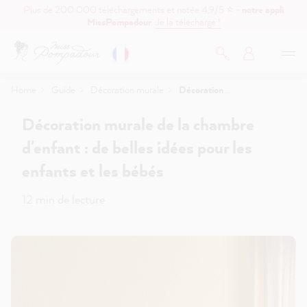
Plus de 200 000 téléchargements et notée 4,9/5 ⭐ -
notre appli
contenu principal
MissPompadour
.
Je la télécharge !
Home
Guide
Décoration murale
Décoration murale de la chambre d'enfant : de belles idées pour les enfants et les bébés
Décoration murale de la chambre
d'enfant : de belles idées pour les
enfants et les bébés
12 min de lecture