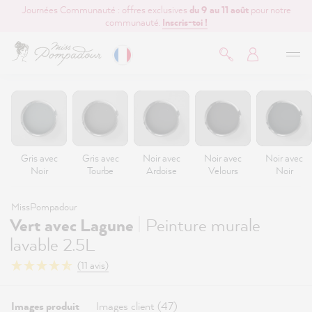
Journées Communauté : offres exclusives
du 9 au 11 août
pour notre
contenu principal
communauté.
Inscris-toi !
Gris avec
Gris avec
Noir avec
Noir avec
Noir avec
Noir
Tourbe
Ardoise
Velours
Noir
MissPompadour
|
Vert avec Lagune
Peinture murale
lavable 2.5L
(11 avis)
Images produit
Images client (47)