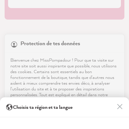
21 835
Avis
Protection de tes données
Boutique
4,9
évaluation
8 972
avis
Service
Bienvenue chez MissPompadour ! Pour que ta visite sur
notre site soit aussi inspirante que possible, nous utilisons
reviews-io
des cookies.. Certains sont essentiels au bon
Contact
fonctionnement de la boutique, tandis que d'autres nous
aident à mieux comprendre tes envies déco, à analyser
Télécharger l'appli
l'utilisation du site et à te proposer des inspirations
personnalisées. Tout est expliqué en détail dans notre
politique de confidentialité.
Récompenses
Sophie J
Choisis ta région et ta langue
Client vérifié
En cliquant sur « Tout accepter », tu nous autorises à
Les médias sociaux
Zum Versiegeln - MissPompadour Versiegelung
peaufiner ton expérience avec nous. Pas d'inquiétude, tu
peux modifier tes préférences ou retirer ton consentement
À peine visible, le superbe aspect mat de la
à tout moment.