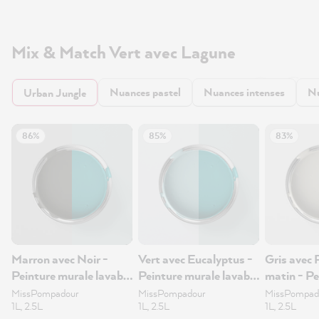
Mix & Match Vert avec Lagune
Nuances pastel
Nuances intenses
Nu
Urban Jungle
86%
85%
83%
Marron avec Noir -
Vert avec Eucalyptus -
Gris avec 
Peinture murale lavable
Peinture murale lavable
matin - Pe
2.5L
2.5L
murale lav
MissPompadour
MissPompadour
MissPompad
1L, 2.5L
1L, 2.5L
1L, 2.5L