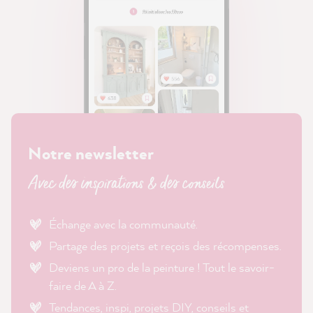
Notre newsletter
Avec des inspirations & des conseils
Échange avec la communauté.
Partage des projets et reçois des récompenses.
Deviens un pro de la peinture ! Tout le savoir-
faire de A à Z.
Tendances, inspi, projets DIY, conseils et