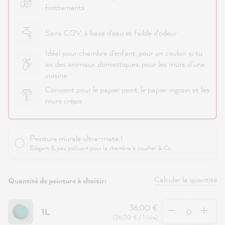
frottements
Sans COV, à base d'eau et faible d'odeur
Idéal pour chambre d'enfant, pour un couloir si tu
as des animaux domestiques, pour les murs d'une
cuisine
Convient pour le papier peint, le papier ingrain et les
murs crépis
Peinture murale ultra-mate !
Élégant & peu polluant pour la chambre à coucher & Co.
Calculer la quantité
Quantité de peinture à choisir:
Quantité
36,00 €
1L
(36,00 € / 1 litre)