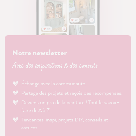
Notre newsletter
Avec des inspirations & des conseils
Échange avec la communauté.
Partage des projets et reçois des récompenses.
Deviens un pro de la peinture ! Tout le savoir-
faire de A à Z.
Tendances, inspi, projets DIY, conseils et
astuces.