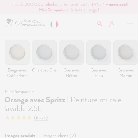
Plus de 200 000 téléchargements et notée 4,9/5 ⭐ -
notre appli
contenu principal
MissPompadour
.
Je la télécharge !
Beige avec
Gris avec Gris
Gris avec
Gris avec
Gris avec
Café crème
Béton
Bleu
Marron
MissPompadour
|
Orange avec Spritz
Peinture murale
lavable 2.5L
(8 avis)
Images produit
Images client (2)