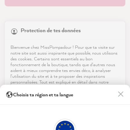
21 936
Avis
Protection de tes données
Boutique
4,9
évaluation
9 007
avis
Service
Bienvenue chez MissPompadour ! Pour que ta visite sur
notre site soit aussi inspirante que possible, nous utilisons
reviews-io
des cookies.. Certains sont essentiels au bon
Contact
fonctionnement de la boutique, tandis que d'autres nous
aident à mieux comprendre tes envies déco, à analyser
Télécharger l'appli
l'utilisation du site et à te proposer des inspirations
personnalisées. Tout est expliqué en détail dans notre
politique de confidentialité.
Récompenses
Anonym
Choisis ta région et ta langue
Client vérifié
En cliquant sur « Tout accepter », tu nous autorises à
Les médias sociaux
Excellent produit, facile à appliquer et facile
peaufiner ton expérience avec nous. Pas d'inquiétude, tu
Twitter
peux modifier tes préférences ou retirer ton consentement
à utiliser. Recommandé !
Facebook
à tout moment.
Utile
?
Oui
Partager
10/08/2026