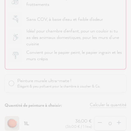
frottements
Sans COV, à base d'eau et faible d'odeur
Idéal pour chambre d'enfant, pour un couloir si tu
as des animaux domestiques, pour les murs d'une
cuisine
Convient pour le papier peint, le papier ingrain et les
murs crépis
Peinture murale ultra-mate !
Élégant & peu polluant pour la chambre à coucher & Co.
Calculer la quantité
Quantité de peinture à choisir:
Quantité
36,00 €
1L
(36,00 € / 1 litre)