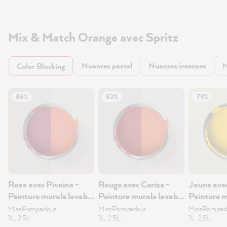
Mix & Match Orange avec Spritz
Nuances pastel
Nuances intenses
N
Color Blocking
86%
82%
79%
Rose avec Pivoine -
Rouge avec Cerise -
Jaune avec
Peinture murale lavable
Peinture murale lavable
Peinture m
2.5L
2.5L
2.5L
MissPompadour
MissPompadour
MissPompad
1L, 2.5L
1L, 2.5L
1L, 2.5L