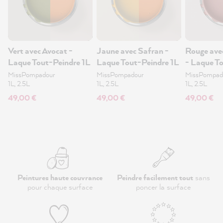
Vert avec Avocat -
Jaune avec Safran -
Rouge ave
Laque Tout-Peindre 1L
Laque Tout-Peindre 1L
- Laque T
1L
MissPompadour
MissPompadour
MissPompad
1L, 2.5L
1L, 2.5L
1L, 2.5L
49,00 €
49,00 €
49,00 €
Peintures haute couvrance
Peindre facilement tout
sans
pour chaque surface
poncer la surface