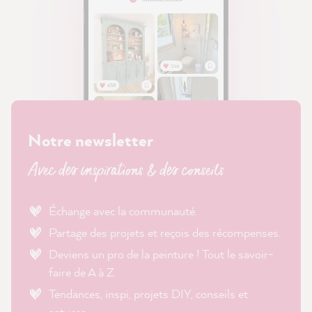
Notre newsletter
Avec des inspirations & des conseils
Échange avec la communauté.
Partage des projets et reçois des récompenses.
Deviens un pro de la peinture ! Tout le savoir-
faire de A à Z.
Tendances, inspi, projets DIY, conseils et
astuces.