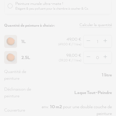
Peinture murale ultra-mate !
Élégant & peu polluant pour la chambre à coucher & Co.
Calculer la quantité
Quantité de peinture à choisir:
Quantité
49,00 €
1L
(49,00 € / 1 litre)
Quantité
98,00 €
2.5L
(39,20 € / 1 litre)
Quantité de
1 litre
peinture
Déclinaison de
Laque Tout-Peindre
peinture
env.
10 m2
pour une double couche de
Couverture
peinture