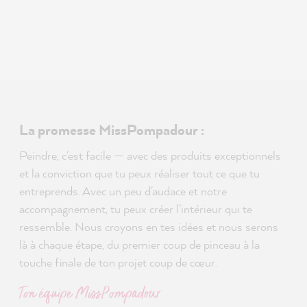
La promesse MissPompadour :
Peindre, c'est facile — avec des produits exceptionnels
et la conviction que tu peux réaliser tout ce que tu
entreprends. Avec un peu d'audace et notre
accompagnement, tu peux créer l'intérieur qui te
ressemble. Nous croyons en tes idées et nous serons
là à chaque étape, du premier coup de pinceau à la
touche finale de ton projet coup de cœur.
Ton équipe MissPompadour