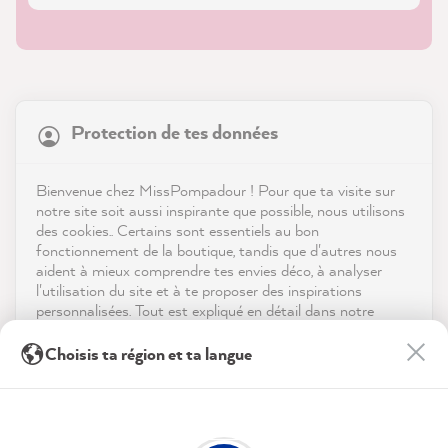
21 817
Avis
Protection de tes données
Boutique
4,9
évaluation
8 963
avis
Service
Bienvenue chez MissPompadour ! Pour que ta visite sur
notre site soit aussi inspirante que possible, nous utilisons
reviews-io
des cookies.. Certains sont essentiels au bon
Contact
fonctionnement de la boutique, tandis que d'autres nous
aident à mieux comprendre tes envies déco, à analyser
Télécharger l'appli
l'utilisation du site et à te proposer des inspirations
personnalisées. Tout est expliqué en détail dans notre
politique de confidentialité.
Récompenses
Kathrin H
Choisis ta région et ta langue
Client vérifié
En cliquant sur « Tout accepter », tu nous autorises à
Twitter
Les médias sociaux
Superbe couleur, facile à appliquer
peaufiner ton expérience avec nous. Pas d'inquiétude, tu
Facebook
peux modifier tes préférences ou retirer ton consentement
Utile
?
Oui
Partager
05/08/2026
à tout moment.