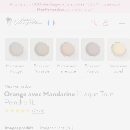
Plus de 200 000 téléchargements et notée 4,9/5 ⭐ -
notre appli
contenu principal
MissPompadour
.
Je la télécharge !
Marron avec
Brun avec
Marron avec
Brun avec
Jaune avec
Nougat
Noisette
Terre cuite
Acajou
Soleil
MissPompadour
|
Orange avec Mandarine
Laque Tout-
Peindre 1L
(7 avis)
Images produit
Images client (31)