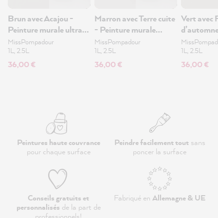
Brun avec Acajou -
Marron avec Terre cuite
Vert avec 
Peinture murale ultra-
- Peinture murale
d’automne
mate 1L
ultra-mate 1L
murale ul
MissPompadour
MissPompadour
MissPompad
1L, 2.5L
1L, 2.5L
1L, 2.5L
36,00 €
36,00 €
36,00 €
Peintures haute couvrance
Peindre facilement tout
sans
pour chaque surface
poncer la surface
Conseils gratuits et
Fabriqué en
Allemagne & UE
personnalisés
de la part de
professionnels
!