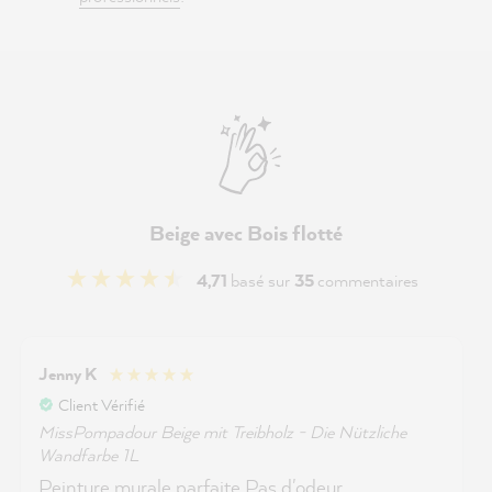
Beige avec Bois flotté
4,71
basé sur
35
commentaires
Jenny K
Client Vérifié
MissPompadour Beige mit Treibholz - Die Nützliche
Wandfarbe 1L
Peinture murale parfaite Pas d'odeur