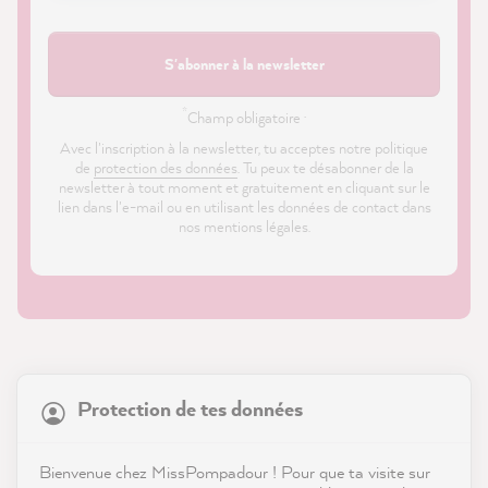
S'abonner à la newsletter
*
Champ obligatoire ·
Avec l'inscription à la newsletter, tu acceptes notre politique
de
protection des données
. Tu peux te désabonner de la
newsletter à tout moment et gratuitement en cliquant sur le
lien dans l'e-mail ou en utilisant les données de contact dans
nos mentions légales.
21 847
Avis
Protection de tes données
Boutique
4,9
évaluation
8 976
avis
Service
Bienvenue chez MissPompadour ! Pour que ta visite sur