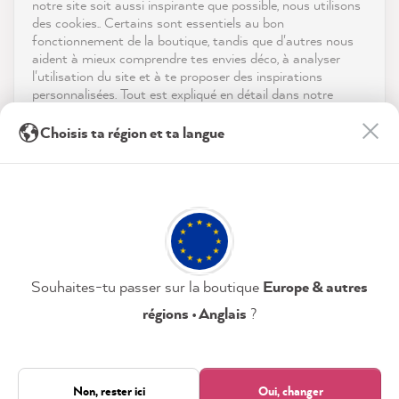
notre site soit aussi inspirante que possible, nous utilisons
reviews-io
des cookies.. Certains sont essentiels au bon
Contact
fonctionnement de la boutique, tandis que d'autres nous
aident à mieux comprendre tes envies déco, à analyser
Télécharger l'appli
l'utilisation du site et à te proposer des inspirations
personnalisées. Tout est expliqué en détail dans notre
politique de confidentialité.
Récompenses
Anonym
Choisis ta région et ta langue
Client vérifié
En cliquant sur « Tout accepter », tu nous autorises à
Les médias sociaux
MissPompadour Farbkarten-Set Weißtöne
peaufiner ton expérience avec nous. Pas d'inquiétude, tu
peux modifier tes préférences ou retirer ton consentement
Les cartes sont un excellent outil de prise de
à tout moment.
décision. Parce que dans la boutique en
ligne, les couleurs ne sont pas toujours telles
Twitter
qu'elles sont réellement.
Politique de confidentialité
Mentions légales
Facebook
Utile
?
Oui
Partager
Dresden, DE,
07/08/2026
Paramètres
Souhaites-tu passer sur la boutique
Europe & autres
régions • Anglais
?
Tout accepter
Anonym
Client vérifié
Uniquement nécessaire
Non, rester ici
Oui, changer
Comme toujours, rapide, fiable et de haute