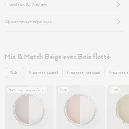
Livraison & Retours
Questions et réponses
Mix & Match Beige avec Bois flotté
Nuances pastel
Nuances intenses
Nuances 
Boho
93%
La nuance parfaite !
89%
89%