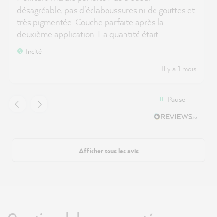
désagréable, pas d'éclaboussures ni de gouttes et
très pigmentée. Couche parfaite après la
deuxième application. La quantité était
également suffisante après le calcul via la page
Incité
d'accueil.
Il y a 1 mois
Pause
Afficher tous les avis
Questions de la communauté