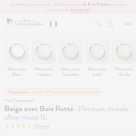
Journées Communauté : offres exclusives
du 9 au 11 août
pour notre
contenu principal
communauté.
Inscris-toi !
Blanc avec
Blanc avec
Blanc avec
Blanc avec
Blanc avec
Blanc
Fondant
Caractère
Soleil
Vanille
Très populaire
: plus de 1399 ventes ces dernières semaines
MissPompadour
|
Beige avec Bois flotté
Peinture murale
ultra-mate 1L
(35 avis)