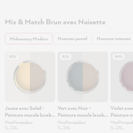
Mix & Match Brun avec Noisette
Nuances pastel
Nuances intenses
Midcentury Modern
85%
85%
84%
Jaune avec Soleil -
Vert avec Noir -
Violet ave
Peinture murale lavable
Peinture murale lavable
Peinture m
2.5L
2.5L
2.5L
MissPompadour
MissPompadour
MissPompad
1L, 2.5L
1L, 2.5L
1L, 2.5L