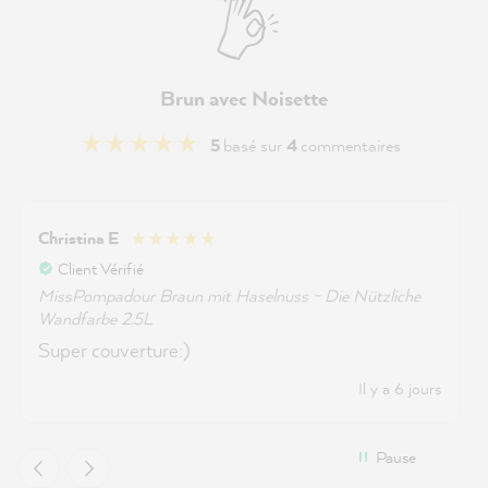
Brun avec Noisette
5
basé sur
4
commentaires
Christina E
Client Vérifié
MissPompadour Braun mit Haselnuss - Die Nützliche
Wandfarbe 2.5L
Super couverture:)
Il y a 6 jours
Pause