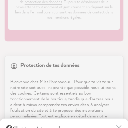
de
protection des données
. Tu peux te désabonner de la
newsletter à tout moment et gratuitement en cliquant sur le
lien dans l'e-mail ou en utilisant les données de contact dans
nos mentions légales.
21 869
Avis
Protection de tes données
Boutique
4,9
évaluation
8 985
avis
Service
Bienvenue chez MissPompadour ! Pour que ta visite sur
notre site soit aussi inspirante que possible, nous utilisons
reviews-io
des cookies.. Certains sont essentiels au bon
Contact
fonctionnement de la boutique, tandis que d'autres nous
aident à mieux comprendre tes envies déco, à analyser
Télécharger l'appli
l'utilisation du site et à te proposer des inspirations
personnalisées. Tout est expliqué en détail dans notre
politique de confidentialité.
Récompenses
Julia K