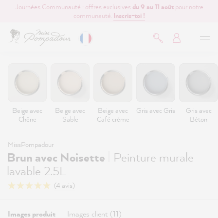
Journées Communauté : offres exclusives
du 9 au 11 août
pour notre
contenu principal
communauté.
Inscris-toi !
Beige avec
Beige avec
Beige avec
Gris avec Gris
Gris avec
Chêne
Sable
Café crème
Béton
MissPompadour
|
Brun avec Noisette
Peinture murale
lavable 2.5L
(4 avis)
Images produit
Images client (11)