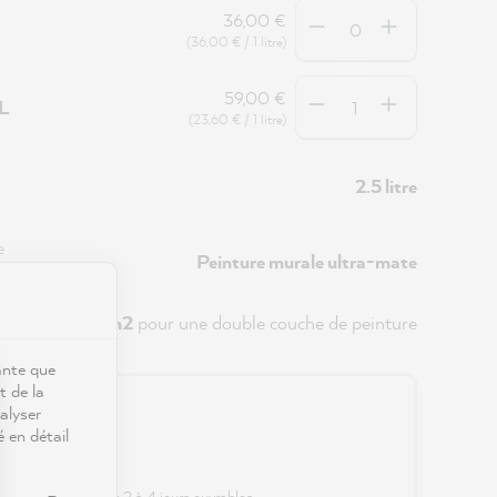
Quantité
36,00 €
(36,00 € / 1 litre)
Quantité
59,00 €
5L
(23,60 € / 1 litre)
2.5 litre
e
Peinture murale ultra-mate
env.
20 m2
pour une double couche de peinture
ante que
t de la
alyser
0 €
é en détail
s frais de port
 délai de livraison : 2 à 4 jours ouvrables