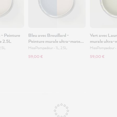
 - Peinture
Bleu avec Brouillard -
Vert avec Laur
e 2.5L
Peinture murale ultra-mate
murale ultra-
2.5L
2.5L
MissPompadour
•
1L, 2.5L
MissPompadour
59,00 €
59,00 €