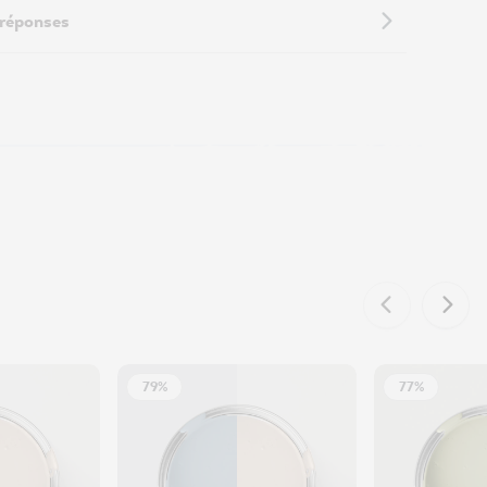
 réponses
79%
77%