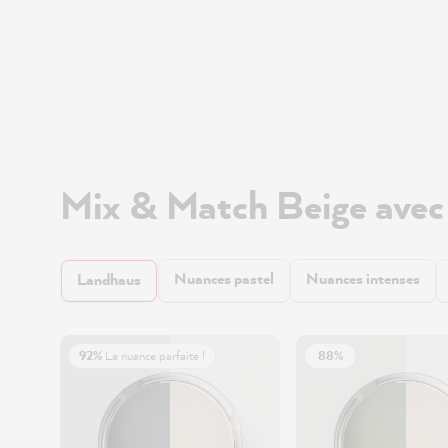
Mix & Match Beige avec
Nuances pastel
Nuances intenses
Landhaus
92%
La nuance parfaite !
88%