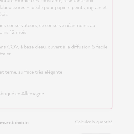
inture murale très couvrante, résistante aux
laboussures – idéale pour papiers peints, ingrain et
épis
ns conservateurs, se conserve néanmoins au
oins 12 mois
ns COV, à base d'eau, ouvert à la diffusion & facile
étaler
t terne, surface très élégante
briqué en Allemagne
Calculer la quantité
nture à choisir: