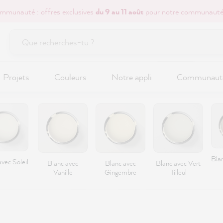
mmunauté : offres exclusives
du 9 au 11 août
pour notre communauté
Projets
Couleurs
Notre appli
Communaut
Bla
vec Soleil
Blanc avec
Blanc avec
Blanc avec Vert
Vanille
Gingembre
Tilleul