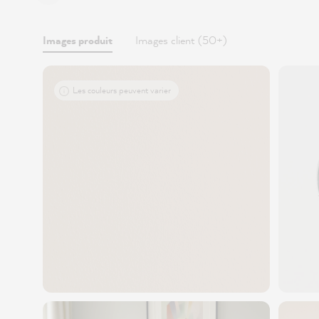
Images produit
Images client (50+)
Les couleurs peuvent varier