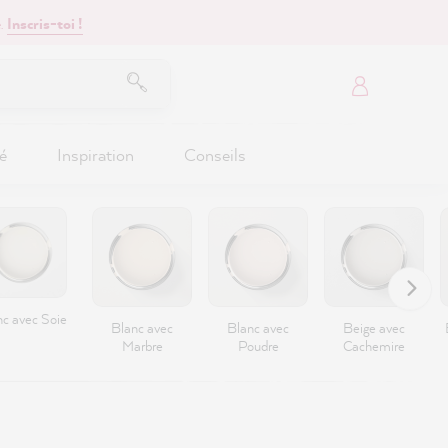
.
Inscris-toi !
é
Inspiration
Conseils
nc avec Soie
Blanc avec
Blanc avec
Beige avec
Marbre
Poudre
Cachemire