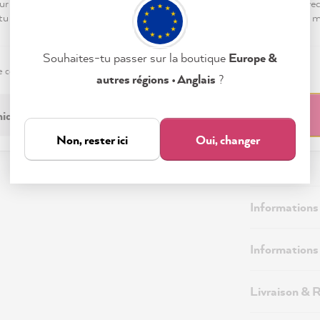
ur « Tout accepter », tu nous autorises à peaufiner ton expérience ave
 tu peux modifier tes préférences ou retirer ton consentement à tout
Souhaites-tu passer sur la boutique
Europe &
e confidentialité
Mentions légales
Paramètres
autres régions • Anglais
?
iquement nécessaire
Tout accepter
Non, rester ici
Oui, changer
Description
Informations
Informations 
Livraison & 