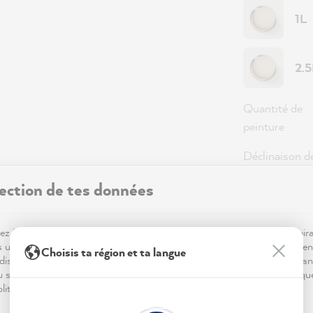
1L
2.
Quantité de
peinture
Déclinaison d
peinture
ection de tes données
Couverture
z MissPompadour ! Pour que ta visite sur notre site soit aussi inspir
s utilisons des cookies.. Certains sont essentiels au bon fonctionnemen
Choisis ta région et ta langue
dis que d'autres nous aident à mieux comprendre tes envies déco, à an
59,0
du site et à te proposer des inspirations personnalisées. Tout est expliqu
litique de confidentialité.
Prix TTC, hor
Disponible,