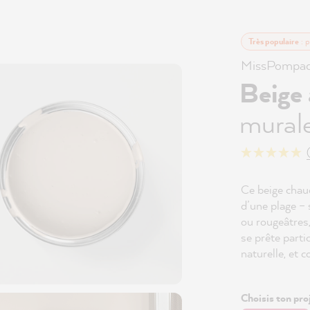
Très populaire
: p
MissPompad
Beige
murale
Ce beige chau
d’une plage – 
ou rougeâtres
se prête part
naturelle, et 
Choisis ton proj