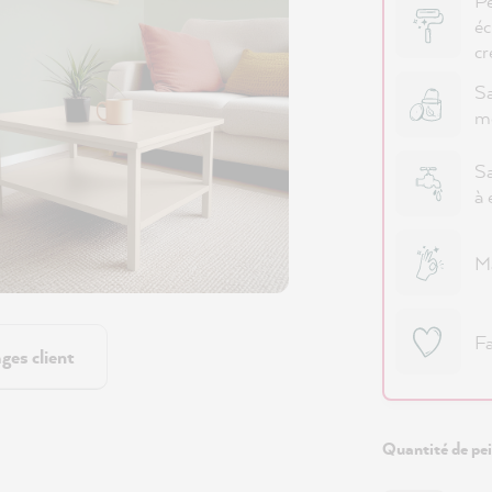
Pe
éc
cr
Sa
m
Sa
à 
Ma
Fa
ges client
Quantité de pei