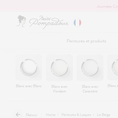
Journées Co
r au contenu principal
Peintures et produits
Blanc a
Blanc avec Blanc
Blanc avec
Blanc avec
Fondant
Caractère
Retour
Home
Peintures & Laques
Le Beige