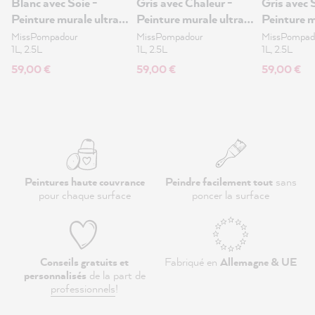
Blanc avec Soie -
Gris avec Chaleur -
Gris avec 
Peinture murale ultra-
Peinture murale ultra-
Peinture m
mate 2.5L
mate 2.5L
mate 2.5L
MissPompadour
MissPompadour
MissPompad
1L, 2.5L
1L, 2.5L
1L, 2.5L
59,00 €
59,00 €
59,00 €
Peintures haute couvrance
Peindre facilement tout
sans
pour chaque surface
poncer la surface
Conseils gratuits et
Fabriqué en
Allemagne & UE
personnalisés
de la part de
professionnels
!