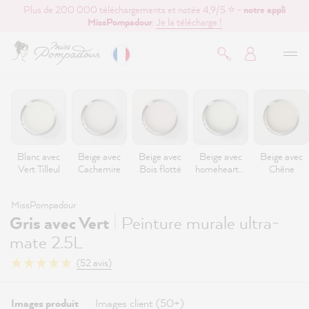
Plus de 200 000 téléchargements et notée 4,9/5 ⭐ -
notre appli
contenu principal
MissPompadour
.
Je la télécharge !
Blanc avec
Beige avec
Beige avec
Beige avec
Beige avec
Vert Tilleul
Cachemire
Bois flotté
homeheartm
Chêne
ade
MissPompadour
|
Gris avec Vert
Peinture murale ultra-
mate 2.5L
(52 avis)
Images produit
Images client (50+)