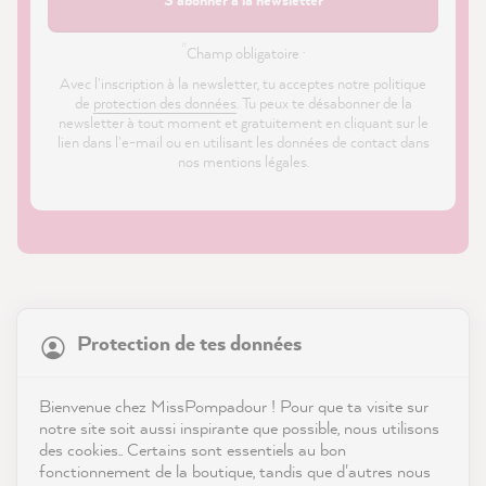
*
Champ obligatoire ·
Avec l'inscription à la newsletter, tu acceptes notre politique
de
protection des données
. Tu peux te désabonner de la
newsletter à tout moment et gratuitement en cliquant sur le
lien dans l'e-mail ou en utilisant les données de contact dans
nos mentions légales.
21 923
Avis
Protection de tes données
Boutique
4,9
évaluation
9 003
avis
Service
Bienvenue chez MissPompadour ! Pour que ta visite sur
notre site soit aussi inspirante que possible, nous utilisons
reviews-io
des cookies.. Certains sont essentiels au bon
Contact
fonctionnement de la boutique, tandis que d'autres nous