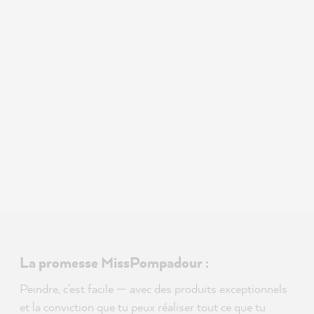
La promesse MissPompadour :
Peindre, c'est facile — avec des produits exceptionnels
et la conviction que tu peux réaliser tout ce que tu