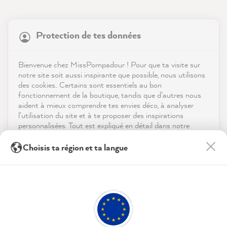
21 923
Avis
Protection de tes données
Boutique
4,9
évaluation
9 003
avis
Service
Bienvenue chez MissPompadour ! Pour que ta visite sur
notre site soit aussi inspirante que possible, nous utilisons
reviews-io
des cookies.. Certains sont essentiels au bon
Contact
fonctionnement de la boutique, tandis que d'autres nous
aident à mieux comprendre tes envies déco, à analyser
Télécharger l'appli
l'utilisation du site et à te proposer des inspirations
personnalisées. Tout est expliqué en détail dans notre
politique de confidentialité.
Récompenses
Christine B
Choisis ta région et ta langue
Client vérifié
En cliquant sur « Tout accepter », tu nous autorises à
Les médias sociaux
Les couleurs étaient très faciles à peindre et
peaufiner ton expérience avec nous. Pas d'inquiétude, tu
peux modifier tes préférences ou retirer ton consentement
les vieux meubles sont redevenus très
Twitter
à tout moment.
beaux.
Facebook
Utile
?
Oui
Partager
10/08/2026
Politique de confidentialité
Mentions légales