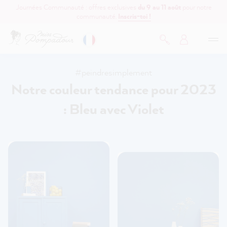
Journées Communauté : offres exclusives
du 9 au 11 août
pour notre
contenu principal
communauté.
Inscris-toi !
#peindresimplement
Notre couleur tendance pour 2023
: Bleu avec Violet