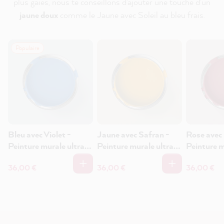
plus gaies
, nous te conseillons d'ajouter une touche d'un
jaune doux
comme le Jaune avec Soleil au bleu frais.
Populaire
Bleu avec Violet -
Jaune avec Safran -
Rose avec 
Peinture murale ultra-
Peinture murale ultra-
Peinture m
mate 1L
mate 1L
mate 1L
36,00 €
36,00 €
36,00 €