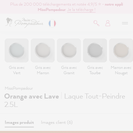
Plus de 200 000 téléchargements et notée 4,9/5 ⭐ -
notre appli
contenu principal
MissPompadour
.
Je la télécharge !
Gris avec
Gris avec
Gris avec
Gris avec
Marron avec
Vert
Marron
Granit
Tourbe
Nougat
MissPompadour
|
Orange avec Lave
Laque Tout-Peindre
2.5L
Images produit
Images client (6)