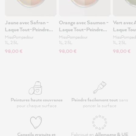
Jaune avec Safran -
Orange avec Saumon -
Vert avec 
Laque Tout-Peindre
Laque Tout-Peindre
Laque Tou
2.5L
2.5L
2.5L
MissPompadour
MissPompadour
MissPompad
1L, 2.5L
1L, 2.5L
1L, 2.5L
98,00 €
98,00 €
98,00 €
Peintures haute couvrance
Peindre facilement tout
sans
pour chaque surface
poncer la surface
Conseils gratuits et
Fabriqué en
Allemagne & UE