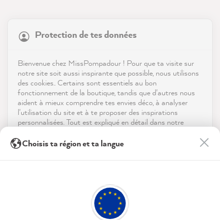
21 818
Avis
Protection de tes données
Boutique
4,9
évaluation
8 964
avis
Service
Bienvenue chez MissPompadour ! Pour que ta visite sur
notre site soit aussi inspirante que possible, nous utilisons
reviews-io
des cookies.. Certains sont essentiels au bon
Contact
fonctionnement de la boutique, tandis que d'autres nous
aident à mieux comprendre tes envies déco, à analyser
Télécharger l'appli
l'utilisation du site et à te proposer des inspirations
personnalisées. Tout est expliqué en détail dans notre
politique de confidentialité.
Récompenses
Anonym
Choisis ta région et ta langue
Client vérifié
En cliquant sur « Tout accepter », tu nous autorises à
Les médias sociaux
Les cartes de couleur sont idéales pour avoir
peaufiner ton expérience avec nous. Pas d'inquiétude, tu
peux modifier tes préférences ou retirer ton consentement
une première impression de l'apparence de
Twitter
à tout moment.
la couleur dans votre maison.
Facebook
Utile
?
Oui
Partager
06/08/2026
Politique de confidentialité
Mentions légales